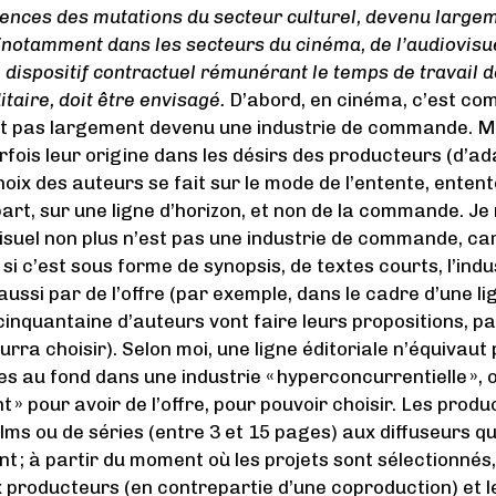
ences des mutations du secteur culturel, devenu largem
otamment dans les secteurs du cinéma, de l’audiovisue
un dispositif contractuel rémunérant le temps de travail 
taire, doit être envisagé.
D’abord, en cinéma, c’est co
t pas largement devenu une industrie de commande. Mê
fois leur origine dans les désirs des producteurs (d’adap
choix des auteurs se fait sur le mode de l’entente, entent
part, sur une ligne d’horizon, et non de la commande. J
isuel non plus n’est pas une industrie de commande, car,
si c’est sous forme de synopsis, de textes courts, l’indu
si par de l’offre (par exemple, dans le cadre d’une lig
cinquantaine d’auteurs vont faire leurs propositions, pa
urra choisir). Selon moi, une ligne éditoriale n’équiva
 au fond dans une industrie « hyperconcurrentielle », o
» pour avoir de l’offre, pour pouvoir choisir. Les prod
ilms ou de séries (entre 3 et 15 pages) aux diffuseurs qu
nt ; à partir du moment où les projets sont sélectionnés,
x producteurs (en contrepartie d’une coproduction) et l