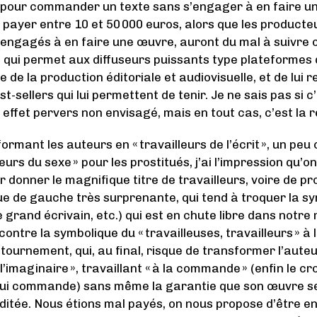
pour commander un texte sans s’engager à en faire un
 va payer entre 10 et 50 000 euros, alors que les produc
t engagés à en faire une œuvre, auront du mal à suivre c
f qui permet aux diffuseurs puissants type plateformes d
de la production éditoriale et audiovisuelle, et de lui 
t-sellers qui lui permettent de tenir. Je ne sais pas si c
 effet pervers non envisagé, mais en tout cas, c’est la r
formant les auteurs en « travailleurs de l’écrit », un p
lleurs du sexe » pour les prostitués, j’ai l’impression qu’o
r donner le magnifique titre de travailleurs, voire de pr
ue de gauche très surprenante, qui tend à troquer la sy
e grand écrivain, etc.) qui est en chute libre dans notr
contre la symbolique du « travailleuses, travailleurs » à l
ournement, qui, au final, risque de transformer l’auteu
 l’imaginaire », travaillant « à la commande » (enfin le cro
 lui commande) sans même la garantie que son œuvre s
éditée. Nous étions mal payés, on nous propose d’être en