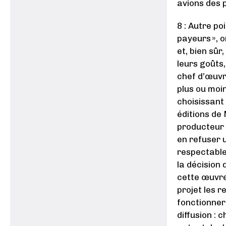
avions des 
8 : Autre p
payeurs », o
et, bien sû
leurs goûts,
chef d’œuvr
plus ou moin
choisissant 
éditions de
producteur 
en refuser 
respectables
la décision 
cette œuvre
projet les 
fonctionner
diffusion : 