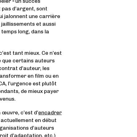
peler « un succès
it pas d’argent, sont
ui jalonnent une carrière
 jaillissements et aussi
e temps long, dans la
c’est tant mieux. Ce n’est
le que certains auteurs
contrat d’auteur, les
transformer en film ou en
CA, l’urgence est plutôt
endants, de mieux payer
nvenus.
 œuvre, c’est d’
encadrer
 actuellement en début
rganisations d’auteurs
roit d’adaptation, etc.)