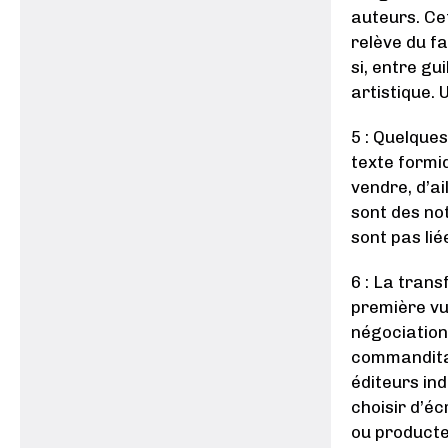
auteurs. Ce
relève du f
si, entre gu
artistique. 
5 : Quelques
texte formi
vendre, d’ai
sont des no
sont pas lié
6 : La tran
première vu
négociation,
commanditai
éditeurs in
choisir d’éc
ou producte