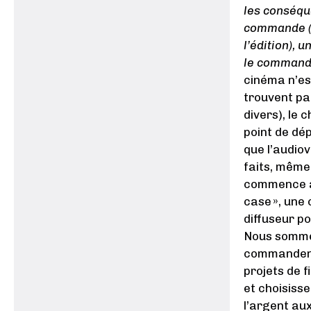
les conséqu
commande (n
l’édition), 
le commandi
cinéma n’es
trouvent par
divers), le 
point de dé
que l’audiov
faits, même 
commence aus
case », une 
diffuseur po
Nous sommes
commandent 
projets de f
et choisisse
l’argent au