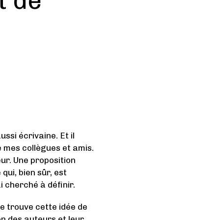
t de
ssi écrivaine. Et il
 mes collègues et amis.
eur. Une proposition
 qui, bien sûr, est
i cherché à définir.
je trouve cette idée de
on des auteurs et leur