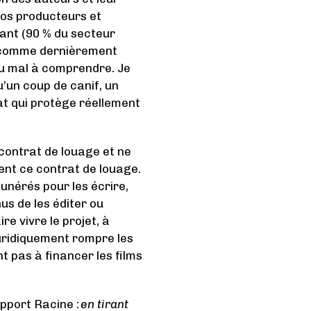
 nos producteurs et
dant (90 % du secteur
 (comme dernièrement
 du mal à comprendre. Je
’un coup de canif, un
at qui protège réellement
contrat de louage et ne
ent ce contrat de louage.
munérés pour les écrire,
us de les éditer ou
e vivre le projet, à
juridiquement rompre les
 pas à financer les films
apport Racine :
en tirant