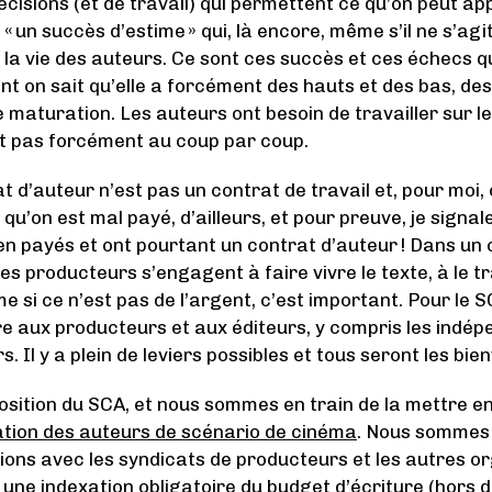
cisions (et de travail) qui permettent ce qu’on peut ap
u « un succès d’estime » qui, là encore, même s’il ne s’ag
 la vie des auteurs. Ce sont ces succès et ces échecs q
ont on sait qu’elle a forcément des hauts et des bas, des
 maturation. Les auteurs ont besoin de travailler sur l
t pas forcément au coup par coup.
at d’auteur n’est pas un contrat de travail et, pour moi, 
qu’on est mal payé, d’ailleurs, et pour preuve, je signa
en payés et ont pourtant un contrat d’auteur ! Dans un 
les producteurs s’engagent à faire vivre le texte, à le 
me si ce n’est pas de l’argent, c’est important. Pour le S
e aux producteurs et aux éditeurs, y compris les indép
s. Il y a plein de leviers possibles et tous seront les bie
osition du SCA, et nous sommes en train de la mettre en
tion des auteurs de scénario de cinéma
. Nous sommes
ions avec les syndicats de producteurs et les autres o
 une indexation obligatoire du budget d’écriture (hors d