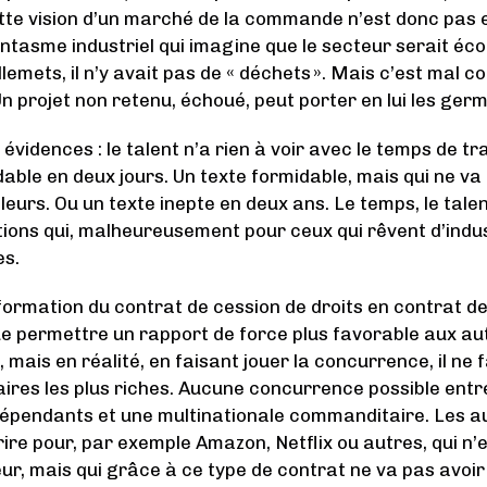
tte vision d’un marché de la commande n’est donc pas e
antasme industriel qui imagine que le secteur serait é
illemets, il n’y avait pas de « déchets ». Mais c’est mal co
Un projet non retenu, échoué, peut porter en lui les germ
 évidences : le talent n’a rien à voir avec le temps de tr
dable en deux jours. Un texte formidable, mais qui ne v
lleurs. Ou un texte inepte en deux ans. Le temps, le talen
tions qui, malheureusement pour ceux qui rêvent d’indust
es.
sformation du contrat de cession de droits en contrat d
e permettre un rapport de force plus favorable aux au
 mais en réalité, en faisant jouer la concurrence, il ne 
res les plus riches. Aucune concurrence possible entr
dépendants et une multinationale commanditaire. Les a
rire pour, par exemple Amazon, Netflix ou autres, qui n’
ur, mais qui grâce à ce type de contrat ne va pas avoir 