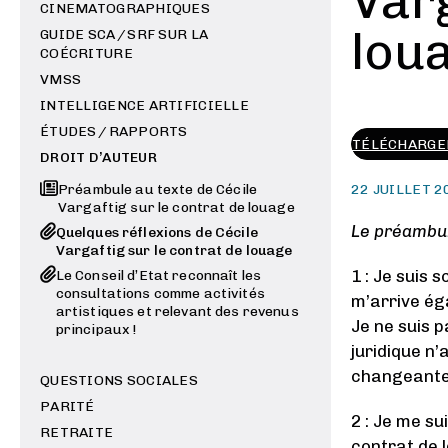
Varg
CINEMATOGRAPHIQUES
lou
GUIDE SCA / SRF SUR LA
COÉCRITURE
VMSS
INTELLIGENCE ARTIFICIELLE
ÉTUDES / RAPPORTS
TÉLÉCHARGER
DROIT D’AUTEUR
Préambule au texte de Cécile
22 JUILLET 2
Vargaftig sur le contrat de louage
Le préambul
Quelques réflexions de Cécile
Vargaftig sur le contrat de louage
1 : Je suis 
Le Conseil d’Etat reconnaît les
consultations comme activités
m’arrive ég
artistiques et relevant des revenus
Je ne suis p
principaux !
juridique n’
changeante, 
QUESTIONS SOCIALES
PARITÉ
2 : Je me su
RETRAITE
contrat de l