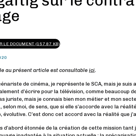
aftig sur le contra
age
 LE DOCUMENT (157.87 KB)
020
e au présent article est consultable
ici
.
scénariste de cinéma, je représente le SCA, mais je suis au
alement d’écrire pour la télévision, comme beaucoup de
as juriste, mais je connais bien mon métier et mon sect
a, selon moi, de sens, que si elle s’accorde avec la réalité
évolutive. C’est donc cet accord avec la réalité que j’a
is d’abord étonnée de la création de cette mission tant 
ouage inadaptée à la situation actuelle : la précarisati