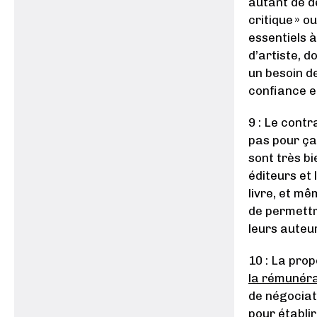
autant de dé
critique » o
essentiels à
d’artiste, d
un besoin de
confiance e
9 : Le contr
pas pour ça 
sont très bi
éditeurs et 
livre, et mê
de permettr
leurs auteur
10 : La prop
la rémunéra
de négociat
pour établir