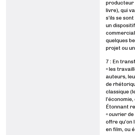
producteur 
livre), qui
s’ils se son
un dispositi
commerciale 
quelques bes
projet ou un
7 : En trans
« les travai
auteurs, leu
de rhétoriq
classique (l
l’économie, 
Étonnant ret
« ouvrier de
offre qu’on
en film, ou 