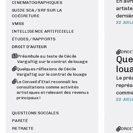
En avr
CINEMATOGRAPHIQUES
artiste
GUIDE SCA / SRF SUR LA
derniè
COÉCRITURE
22 JUIL
SRF, …
VMSS
INTELLIGENCE ARTIFICIELLE
ÉTUDES / RAPPORTS
DROIT D’AUTEUR
DROI
Préambule au texte de Cécile
Que
Vargaftig sur le contrat de louage
lou
Quelques réflexions de Cécile
Vargaftig sur le contrat de louage
Le préa
Le Conseil d’Etat reconnaît les
représe
consultations comme activités
comme 
artistiques et relevant des revenus
principaux !
22 JUIL
et mon
QUESTIONS SOCIALES
PARITÉ
RETRAITE
DROI