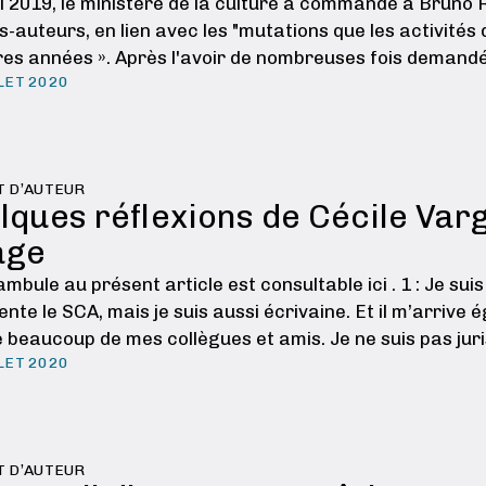
il 2019, le ministère de la culture a commandé à Bruno 
s-auteurs, en lien avec les "mutations que les activités
res années ». Après l'avoir de nombreuses fois demandé
LET 2020
T D’AUTEUR
lques réflexions de Cécile Varg
age
mbule au présent article est consultable ici . 1 : Je sui
nte le SCA, mais je suis aussi écrivaine. Et il m’arrive 
beaucoup de mes collègues et amis. Je ne suis pas juri
LET 2020
 …
T D’AUTEUR