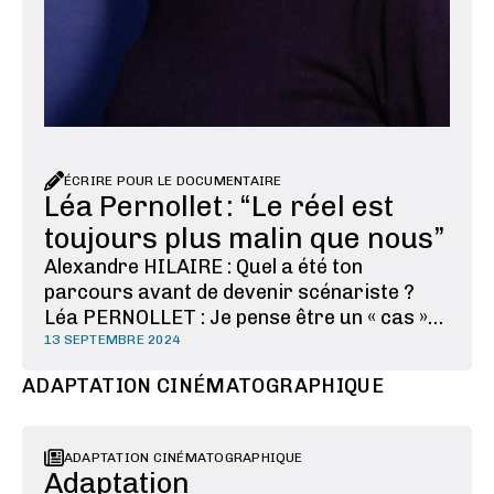
ÉCRIRE POUR LE DOCUMENTAIRE
Léa Pernollet : “Le réel est
toujours plus malin que nous”
Alexandre HILAIRE : Quel a été ton
parcours avant de devenir scénariste ?
Léa PERNOLLET : Je pense être un « cas »
un peu particulier, mais, en fait, peut-être
13 SEPTEMBRE 2024
pas tant que ça ! J'ai grandi à la campagne,
ADAPTATION CINÉMATOGRAPHIQUE
dans le nord de l'Auvergne, dans l'Allier. Ce
rapport à la ruralité et à la nature est très
…
ADAPTATION CINÉMATOGRAPHIQUE
Adaptation