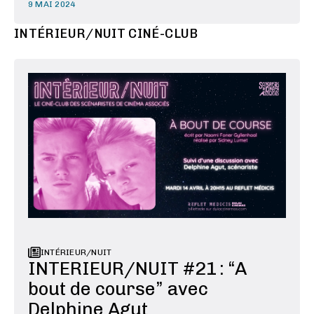
2024 au CNC. Table ronde #2 :
9 MAI 2024
"L'adaptation : opportunité de marché,
INTÉRIEUR/NUIT CINÉ-CLUB
garantie de succès... ou grand malentendu
?" Scénaristes, producteurs et éditeurs,
échangent et questionnent les …
INTÉRIEUR/NUIT
INTERIEUR/NUIT #21 : “A
bout de course” avec
Delphine Agut