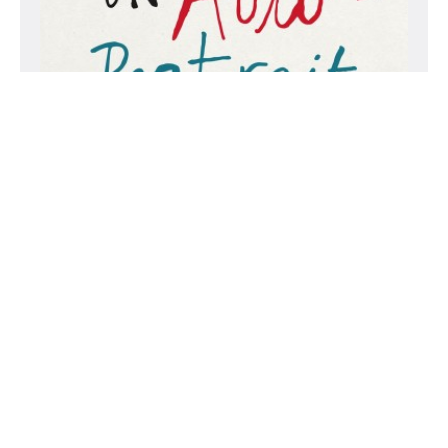
LIVRE
Scénaristes de cinéma : un
autoportrait
Dressant un constat doux amer d’une
profession de passion, mais qui souffre
d’un triple déficit de reconnaissance :