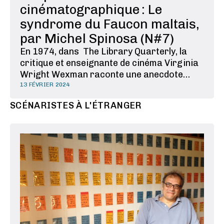
cinématographique : Le
syndrome du Faucon maltais,
par Michel Spinosa (N#7)
En 1974, dans The Library Quarterly, la
critique et enseignante de cinéma Virginia
Wright Wexman raconte une anecdote
savoureuse à propos de l’adaptation par
13 FÉVRIER 2024
John Huston, en 1941, du roman de Dashiell
SCÉNARISTES À L'ÉTRANGER
Hammett Le Faucon maltais : John Huston,
alors scénariste à la Warner Bros.,
convainc le patron …