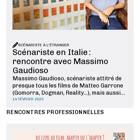
SCÉNARISTE À L'ÉTRANGER
Scénariste en Italie :
rencontre avec Massimo
Gaudioso
Massimo Gaudioso, scénariste attitré de
presque tous les films de Matteo Garrone
(Gomorra, Dogman, Reality...), mais aussi
plus récemment de Roberto Andò, nous
14 FÉVRIER 2025
raconte son parcours et sa méthode, et
RENCONTRES PROFESSIONNELLES
son rapport à Naples, ville dont il est
originaire et où se déroulent nombre des
films qu’il a …