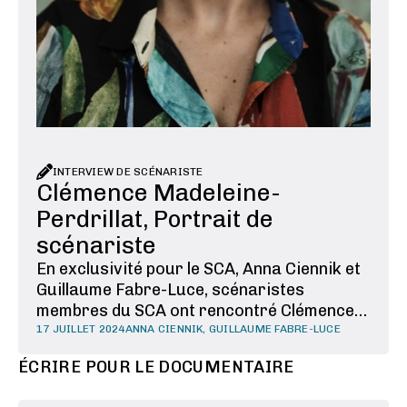
INTERVIEW DE SCÉNARISTE
Clémence Madeleine-
Perdrillat, Portrait de
scénariste
En exclusivité pour le SCA, Anna Ciennik et
Guillaume Fabre-Luce, scénaristes
membres du SCA ont rencontré Clémence
Madeleine-Perdrillat pour évoquer son
17 JUILLET 2024
ANNA CIENNIK, GUILLAUME FABRE-LUCE
parcours et son travail au croisement de la
ÉCRIRE POUR LE DOCUMENTAIRE
série et du cinéma.