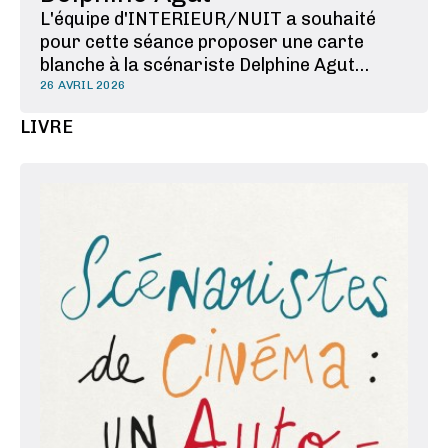
L'équipe d'INTERIEUR/NUIT a souhaité
pour cette séance proposer une carte
blanche à la scénariste Delphine Agut
(César 2025 du Meilleur Scénario original
26 AVRIL 2026
pour L'Histoire de Souleymane). Elle a
LIVRE
choisi À bout de course de Sidney Lumet,
"avec une évidence de spectatrice et de
scénariste". C’est le …