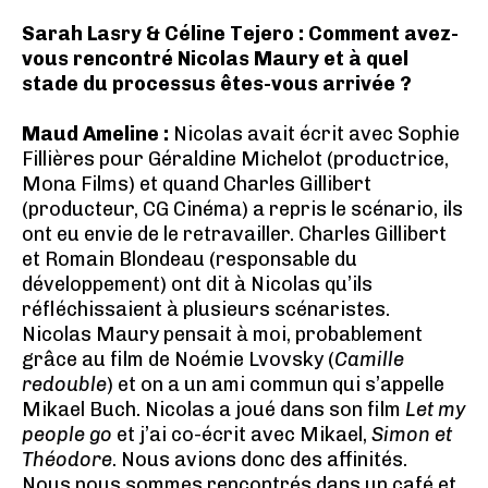
Sarah Lasry & Céline Tejero : Comment avez-
vous rencontré Nicolas Maury et à quel
stade du processus êtes-vous arrivée ?
Maud Ameline :
Nicolas avait écrit avec Sophie
Fillières pour Géraldine Michelot (productrice,
Mona Films) et quand Charles Gillibert
(producteur, CG Cinéma) a repris le scénario, ils
ont eu envie de le retravailler. Charles Gillibert
et Romain Blondeau (responsable du
développement) ont dit à Nicolas qu’ils
réfléchissaient à plusieurs scénaristes.
Nicolas Maury pensait à moi, probablement
grâce au film de Noémie Lvovsky (
Camille
redouble
) et on a un ami commun qui s’appelle
Mikael Buch. Nicolas a joué dans son film
Let my
people go
et j’ai co-écrit avec Mikael,
Simon et
Théodore
. Nous avions donc des affinités.
Nous nous sommes rencontrés dans un café et