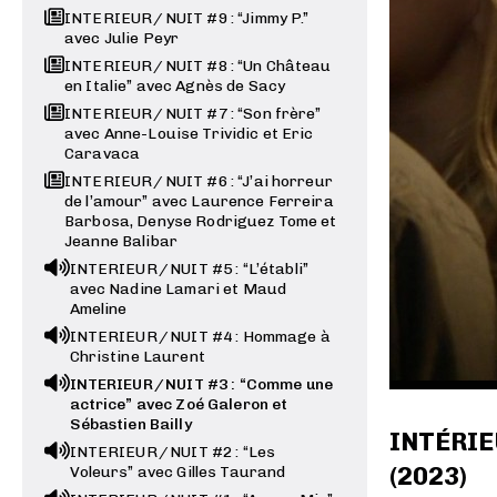
INTERIEUR / NUIT #9 : “Jimmy P.”
avec Julie Peyr
INTERIEUR / NUIT #8 : “Un Château
en Italie” avec Agnès de Sacy
INTERIEUR / NUIT #7 : “Son frère”
avec Anne-Louise Trividic et Eric
Caravaca
INTERIEUR / NUIT #6 : “J’ai horreur
de l’amour” avec Laurence Ferreira
Barbosa, Denyse Rodriguez Tome et
Jeanne Balibar
INTERIEUR / NUIT #5 : “L’établi”
avec Nadine Lamari et Maud
Ameline
INTERIEUR / NUIT #4 : Hommage à
Christine Laurent
INTERIEUR / NUIT #3 : “Comme une
actrice” avec Zoé Galeron et
Sébastien Bailly
INTÉRIEU
INTERIEUR / NUIT #2 : “Les
(2023)
Voleurs” avec Gilles Taurand