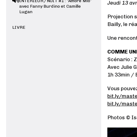
INTERIEUR / NUIT #1 : “Amore Mio”
Jeudi 13 avr
avec Fanny Burdino et Camille
Lugan
Projection 
Bailly, le ré
LIVRE
Une rencon
COMME UNE 
Scénario : 
Avec Julie 
1h 33min / 
Vous pouve
bit.ly/mast
bit.ly/mast
Photos © Is