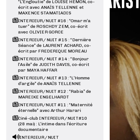
“L’Engloutie” de LOUISE HEMON, co-
écrit avec ANAÏS TELLENNE et
MAXENCE STAMATIADIS
INTERIEUR/NUIT #16 : “Omar m’a
tuer” de ROSCHDY ZEM, co-écrit
avec OLIVIER GORCE
INTERIEUR / NUIT #15 : “Dernière
Séance” de LAURENT ACHARD, co-
écrit par FREDERIQUE MOREAU
INTERIEUR / NUIT #14 : “Bonjour
l’Asile” de JUDITH DAVIS, co-écrit
par MAYA HAFFAR
INTERIEUR / NUIT #13 : “L’Homme
d’argile” de ANAÏS TELLENNE
INTERIEUR/NUIT #12 : “Rabia” de
MAREIKE ENGELHARDT
INTERIEUR/NUIT #11 : “Maternité
éternelle” avec Arthur Harari
Ciné-club INTERIEUR / NUIT#10
(28 mai) : L’intime dans l’écriture
documentaire
INTERIEUR / NUIT