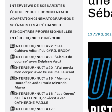
une
INTERVIEWS DE SCÉNARISTES
Séba
ÉCRIRE POUR LE DOCUMENTAIRE
ADAPTATION CINÉMATOGRAPHIQUE
SCÉNARISTES À L’ÉTRANGER
RENCONTRES PROFESSIONNELLES
13 AVRIL 20
INTÉRIEUR/NUIT CINÉ-CLUB
INTERIEUR/NUIT #22 : “Les
Cahiers Adjani” de CYRIL BRODY
INTERIEUR/NUIT #21 : “A bout de
course” avec Delphine Agut
INTERIEUR/NUIT #20 : “J’ai perdu
mon corps” avec Guillaume Laurant
INTERIEUR/NUIT #19 : “Memory
House” de João Paulo Miranda
Maria
INTERIEUR/NUIT #18 : “Les Ogres”
de LÉA FEHNER, co-écrit avec
CATHERINE PAILLÉ
INTERIEUR/NUIT #17 :