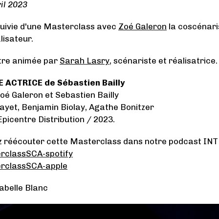
il 2023
suivie d'une Masterclass avec
Zoé Galeron
la coscénaris
alisateur.
tre animée par
Sarah Lasry
, scénariste et réalisatrice.
ACTRICE de Sébastien Bailly
Zoé Galeron et Sebastien Bailly
Gayet, Benjamin Biolay, Agathe Bonitzer
Epicentre Distribution / 2023.
z réécouter cette Masterclass dans notre podcast IN
erclassSCA-spotify
erclassSCA-apple
abelle Blanc