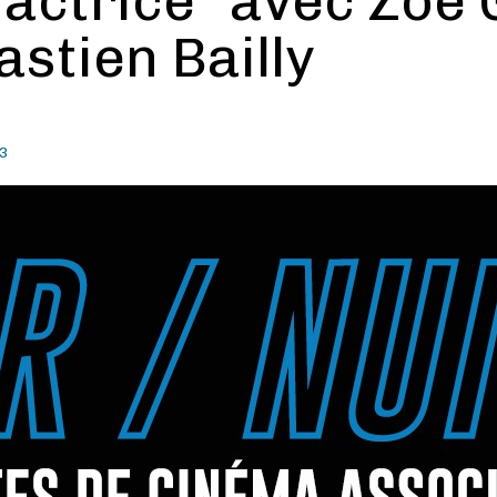
 actrice” avec Zoé 
stien Bailly
23