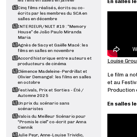
les films en salles en janvier
En salles le
Cinq films réalisés, écrits ou co-
écrits par les membres du SCA en
salles en décembre
INTERIEUR/NUIT #19 : “Memory
House” de João Paulo Miranda
Maria
Agnès de Sacy et Gaëlle Macé : les
films en salles en novembre
Accord historique entre auteurs et
Louise Grou
producteurs de cinéma
Clémence Madeleine-Perdrillat et
Le film a no
Olivier Demangel : les films en salles
et au Festiv
en octobre
Production 
Festivals, Prix et Sorties - Été /
Automne 2025
Un prix du scénario sans
En salles le 
scénaristes
Valois du Meilleur Scénario pour
“Promis le ciel” co-écrit par Anna
Ciennik
Julie Peyr, Anne-Louise Trividic,