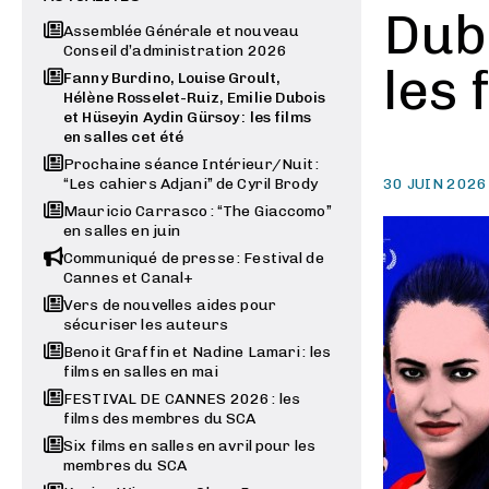
Dubo
Assemblée Générale et nouveau
Conseil d’administration 2026
les 
Fanny Burdino, Louise Groult,
Hélène Rosselet-Ruiz, Emilie Dubois
et Hüseyin Aydin Gürsoy : les films
en salles cet été
Prochaine séance Intérieur/Nuit :
“Les cahiers Adjani” de Cyril Brody
30 JUIN 2026
Mauricio Carrasco : “The Giaccomo”
en salles en juin
Communiqué de presse : Festival de
Cannes et Canal+
Vers de nouvelles aides pour
sécuriser les auteurs
Benoit Graffin et Nadine Lamari : les
films en salles en mai
FESTIVAL DE CANNES 2026 : les
films des membres du SCA
Six films en salles en avril pour les
membres du SCA