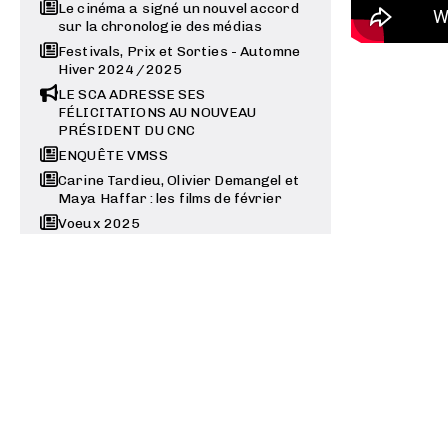
Le cinéma a signé un nouvel accord
sur la chronologie des médias
Festivals, Prix et Sorties - Automne
Hiver 2024 / 2025
LE SCA ADRESSE SES
FÉLICITATIONS AU NOUVEAU
PRÉSIDENT DU CNC
ENQUÊTE VMSS
Carine Tardieu, Olivier Demangel et
Maya Haffar : les films de février
Voeux 2025
Prochaine séance INTERIEUR /
NUIT : “L’Homme d’argile” de ANAÏS
TELLENNE
Sarah Kaminsky, Stéphane Ly-
Cuong, Agnès de Sacy, Elise
Otzenberger, Fanny Burdino,
Juliette Sales, Fabien Suarez,
Marianne Brun : 7 films en janvier
Lettre à Mme Christelle Morançais,
Présidente du Conseil régional
Pays de la Loire