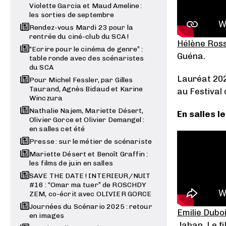
Violette Garcia et Maud Ameline :
les sorties de septembre
Rendez-vous Mardi 23 pour la
rentrée du ciné-club du SCA !
Hélène Ross
“Ecrire pour le cinéma de genre” :
Guéna.
table ronde avec des scénaristes
du SCA
Lauréat 202
Pour Michel Fessler, par Gilles
Taurand, Agnès Bidaud et Karine
au Festival 
Winczura
Nathalie Najem, Mariette Désert,
En salles le 
Olivier Gorce et Olivier Demangel :
en salles cet été
Presse : sur le métier de scénariste
Mariette Désert et Benoît Graffin :
les films de juin en salles
SAVE THE DATE ! INTERIEUR/NUIT
#16 : “Omar ma tuer” de ROSCHDY
ZEM, co-écrit avec OLIVIER GORCE
Journées du Scénario 2025 : retour
Emilie Dubo
en images
Jahan. Le f