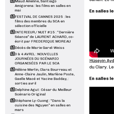
Maud Ameline, Santiago
Amigorena : les films en salles en
mai
En salles le
FESTIVAL DE CANNES 2025 : les
films des membres du SCA en
sélection officielle
INTERIEUR / NUIT #15 : “Dernière
Séance” de LAURENT ACHARD, co-
écrit par FREDERIQUE MOREAU
Décès de Marie Garel-Weiss
3 & 4 AVRIL : NOUVELLES
JOURNÉES DU SCÉNARIO
Hüseyin Ayd
ORGANISÉES PAR LE SCA
du Clary. Le
Hélène Merlin, Clara Bourreau et
Anne-Claire Jaulin, Marlène Poste,
En salles l
Gaelle Macé et Yacine Badday, :
sorties avril
Delphine Agut : César du Meilleur
Scénario Original
Stéphane Ly-Cuong : “Dans la
cuisine des Nguyen” en salles en
mars