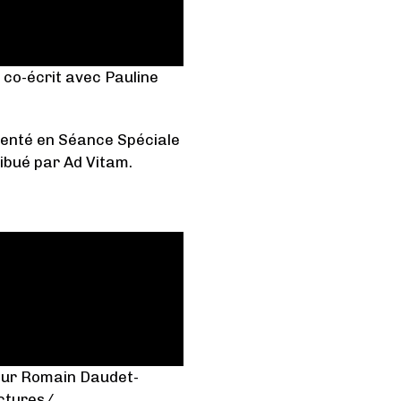
t co-écrit avec Pauline
ésenté en Séance Spéciale
ribué par Ad Vitam.
eur Romain Daudet-
ictures/