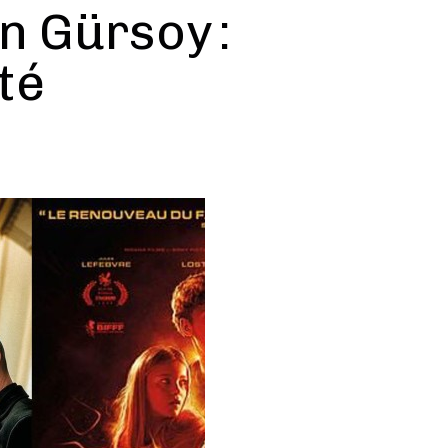
n Gürsoy :
été