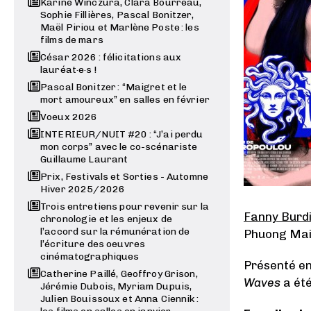
Karine Winczura, Clara Bourreau,
Sophie Fillières, Pascal Bonitzer,
Maël Piriou et Marlène Poste : les
films de mars
César 2026 : félicitations aux
lauréat·e·s !
Pascal Bonitzer : “Maigret et le
mort amoureux” en salles en février
Voeux 2026
INTERIEUR/NUIT #20 : “J’ai perdu
mon corps” avec le co-scénariste
Guillaume Laurant
Prix, Festivals et Sorties - Automne
Hiver 2025/2026
Trois entretiens pour revenir sur la
Fanny Burd
chronologie et les enjeux de
l’accord sur la rémunération de
Phuong Mai 
l’écriture des oeuvres
cinématographiques
Présenté en 
Catherine Paillé, Geoffroy Grison,
Waves
a ét
Jérémie Dubois, Myriam Dupuis,
Julien Bouissoux et Anna Ciennik :