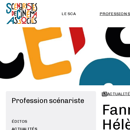
LE SCA
PROFESSION 
ACTUALIT
Profession scénariste
Fan
Hélè
ÉDITOS
ACTUALITÉS