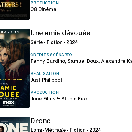
PRODUCTION
CG Cinéma
Une amie dévouée
Série ·
Fiction ·
2024
CRÉDITS SCÉNARIO
Fanny Burdino, Samuel Doux, Alexandre K
RÉALISATION
Just Philippot
PRODUCTION
June Films & Studio Fact
Drone
Long-Métrage ·
Fiction ·
2024