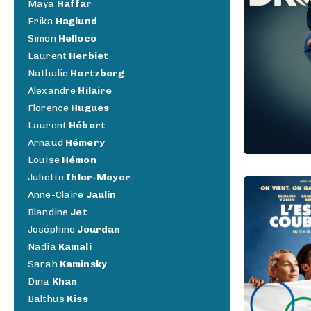
Maya
Haffar
Erika
Haglund
Simon
Helloco
Laurent
Herbiet
Nathalie
Hertzberg
Alexandre
Hilaire
Florence
Hugues
Laurent
Hébert
Arnaud
Hémery
Louise
Hémon
Juliette
Ihler-Meyer
Anne-Claire
Jaulin
Blandine
Jet
Joséphine
Jourdan
Nadia
Kamali
Sarah
Kaminsky
Dina
Khan
Balthus
Kiss