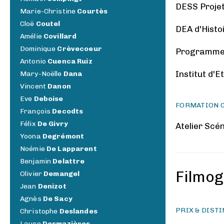
DESS Projet
Marie-Christine
Courtès
Cloë
Coutel
DEA d'Histoi
Amélie
Covillard
Dominique
Crèvecoeur
Programme
Antonio
Cuenca Ruiz
Institut d'E
Mary-Noëlle
Dana
Vincent
Danon
Eve
Deboise
FORMATION 
François
Decodts
Félix
De Givry
Atelier Scé
Yoona
Degrémont
Noémie
De Lapparent
Benjamin
Delattre
Filmog
Olivier
Demangel
Jean
Denizot
Agnès
De Sacy
PRIX & DIST
Christophe
Deslandes
Laure
Desmazières