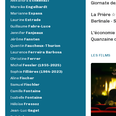
Alexandra
Echkenazi
Giornate deg
Mareike
Engelhardt
Marianne
Espasa
La Prière 
Laurine
Estrade
Berlinale - 
Guillaume
Fabre-Luce
L'économie
Jennifer
Fanjeaux
Quanzaine d
Jérôme
Fansten
Quentin
Faucheux-Thurion
Laurence
Ferreira Barbosa
LES FILMS
Christine
Ferrer
Michel
Fessler (1955-2025)
Sophie
Fillières (1964-2023)
Aline
Fischer
Samuel
Fischler
Camille
Fontaine
Isabelle
Fontaine
Héloïse
Fressoz
Jean-Luc
Gaget