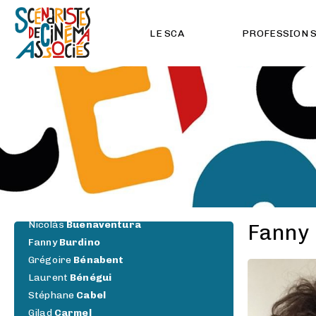
Julien
Bouissoux
Clara
Bourreau
LE SCA
PROFESSION 
Hadrien
Bouvier
Rémi
Brachet
Pascale
Breton
Eve
Brian
Jean-Christophe
Brianchon
Cyril
Brody
Anne
Brouillet
Marianne
Brun
Marine
Brun-Franzetti
Guillaume
Bréaud
Nicolás
Buenaventura
Fanny
Fanny
Burdino
Grégoire
Bénabent
Laurent
Bénégui
Stéphane
Cabel
Gilad
Carmel