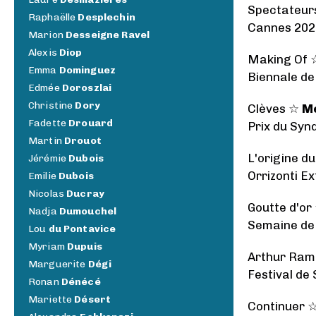
Spectateur
Raphaëlle
Desplechin
Cannes 202
Marion
Desseigne Ravel
Alexis
Diop
Making Of
Emma
Dominguez
Biennale de
Edmée
Doroszlai
Christine
Dory
Clèves ☆
Me
Fadette
Drouard
Prix du Synd
Martin
Drouot
L'origine d
Jérémie
Dubois
Orrizonti Ex
Emilie
Dubois
Nicolas
Ducray
Goutte d'or
Nadja
Dumouchel
Semaine de 
Lou
du Pontavice
Myriam
Dupuis
Arthur Ra
Marguerite
Dégi
Festival de
Ronan
Dénécé
Mariette
Désert
Continuer 