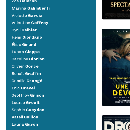
Zoé
Galeron
Marina
Galimberti
Violette
Garcia
Valentine
Geffroy
Cyril
Gelblat
Rémi
Giordano
Élise
Girard
Lucas
Gloppe
Caroline
Glorion
Olivier
Gorce
Benoît
Graffin
Camille
Grangé
Éric
Gravel
Geoffroy
Grison
Louise
Groult
Sophie
Gueydon
Katell
Guillou
Laura
Guyon