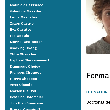
Mauricio
Carrasco
Valentina
Casadei
Emma
Cascales
Zazon
Castro
Eva
Cayatte
Idit
Cebula
Margot
Chalandon
Xiaoxing
Cheng
Chloé
Chevalier
Raphaël
Chevènement
Dominique
Choisy
François
Choquet
Forma
Pierre
Chosson
Anna
Ciennik
Marion
Clauzel
FORMATION I
Béatrice
Colombier
Doctorat d
Jonathan
Comnène
Romain
Compingt