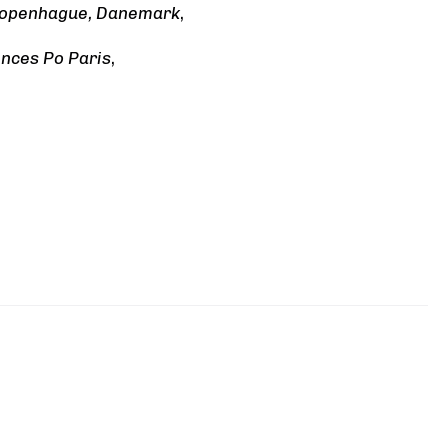
e Copenhague, Danemark
,
ences Po Paris
,