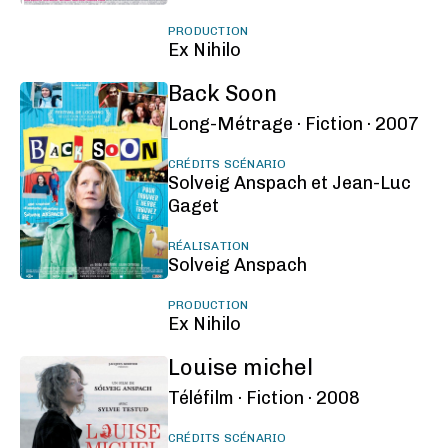
PRODUCTION
Ex Nihilo
Back Soon
Long-Métrage ·
Fiction ·
2007
CRÉDITS SCÉNARIO
Solveig Anspach et Jean-Luc
Gaget
RÉALISATION
Solveig Anspach
PRODUCTION
Ex Nihilo
Louise michel
Téléfilm ·
Fiction ·
2008
CRÉDITS SCÉNARIO