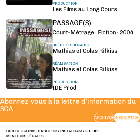
PRODUCTION
Les Films au Long Cours
PASSAGE(S)
Court-Métrage ·
Fiction ·
2004
CRÉDITS SCÉNARIO
Mathias et Colas Rifkiss
RÉALISATION
Mathias et Colas Rifkiss
PRODUCTION
IDE Prod
Abonnez-vous à la lettre d’information du
SCA
ARCHIVES
INSCRIPTION
FACEBOOK
LINKEDIN
BLUESKY
INSTAGRAM
YOUTUBE
MENTIONS LÉGALES