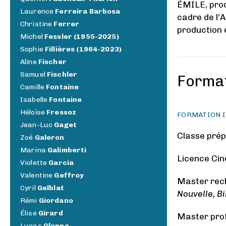
ÉMILE, prod
Laurence
Ferreira Barbosa
cadre de l’A
Christine
Ferrer
production 
Michel
Fessler (1955-2025)
Sophie
Fillières (1964-2023)
Aline
Fischer
Samuel
Fischler
Forma
Camille
Fontaine
Isabelle
Fontaine
Héloïse
Fressoz
FORMATION I
Jean-Luc
Gaget
Classe prép
Zoé
Galeron
Marina
Galimberti
Licence Cin
Violette
Garcia
Valentine
Geffroy
Master rech
Cyril
Gelblat
Nouvelle, Bi
Rémi
Giordano
Élise
Girard
Master prof
Lucas
Gloppe