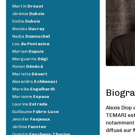
Martin
Drouot
Jérémie
Dubois
Emilie
Dubois
Nicolas
Ducray
Nadja
Dumouchel
Lou
du Pontavice
Myriam
Dupuis
Marguerite
Dégi
Ronan
Dénécé
Mariette
Désert
Alexandra
Echkenazi
Mareike
Engelhardt
Biogra
Marianne
Espasa
Laurine
Estrade
Alexis Diop
Guillaume
Fabre-Luce
TEMARI est
Jennifer
Fanjeaux
notamment i
Jérôme
Fansten
diffusé sur
Quentin
Faucheux-Thurion