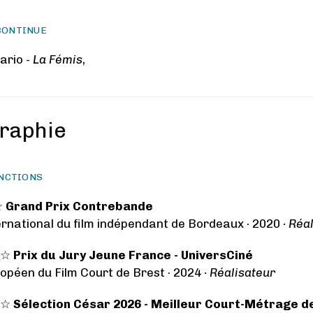
CONTINUE
ario -
La Fémis
,
raphie
INCTIONS
☆
Grand Prix Contrebande
ternational du film indépendant de Bordeaux · 2020
· Réa
e ☆
Prix du Jury Jeune France - UniversCiné
ropéen du Film Court de Brest · 2024
· Réalisateur
e ☆
Sélection César 2026 - Meilleur Court-Métrage de