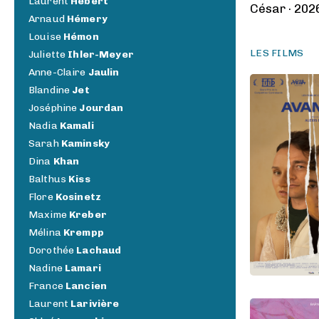
Laurent
Hébert
César · 202
Arnaud
Hémery
Louise
Hémon
LES FILMS
Juliette
Ihler-Meyer
Anne-Claire
Jaulin
Blandine
Jet
Joséphine
Jourdan
Nadia
Kamali
Sarah
Kaminsky
Dina
Khan
Balthus
Kiss
Flore
Kosinetz
Maxime
Kreber
Mélina
Krempp
Dorothée
Lachaud
Nadine
Lamari
France
Lancien
Laurent
Larivière