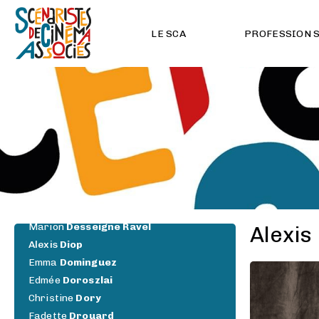
Eve
Deboise
François
Decodts
LE SCA
PROFESSION 
Félix
De Givry
Yoona
Degrémont
Noémie
De Lapparent
Benjamin
Delattre
Olivier
Demangel
Jean
Denizot
Agnès
De Sacy
Christophe
Deslandes
Laure
Desmazières
Raphaëlle
Desplechin
Marion
Desseigne Ravel
Alexis
Alexis
Diop
Emma
Dominguez
Edmée
Doroszlai
Christine
Dory
Fadette
Drouard