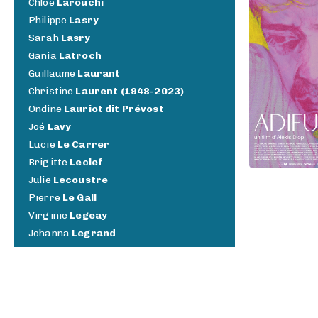
Chloé
Larouchi
Philippe
Lasry
Sarah
Lasry
Gania
Latroch
Guillaume
Laurant
Christine
Laurent (1948-2023)
Ondine
Lauriot dit Prévost
Joé
Lavy
Lucie
Le Carrer
Brigitte
Leclef
Julie
Lecoustre
Pierre
Le Gall
Virginie
Legeay
Johanna
Legrand
Justine
Le Guilloux
Clara
Lemaire Anspach
Anthony
Lemaitre
Christophe
Lemoine