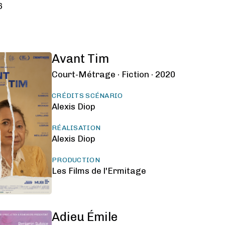
6
Avant Tim
Court-Métrage ·
Fiction ·
2020
CRÉDITS SCÉNARIO
Alexis Diop
RÉALISATION
Alexis Diop
PRODUCTION
Les Films de l'Ermitage
Adieu Émile