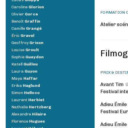
Caroline
Glorion
FORMATION 
Olivier
Gorce
Benoît
Graffin
Atelier scén
Camille
Grangé
Éric
Gravel
Geoffroy
Grison
Louise
Groult
Filmog
Sophie
Gueydon
Katell
Guillou
Laura
Guyon
PRIX & DIST
Maya
Haffar
Avant Tim 
Erika
Haglund
Festival in
Simon
Helloco
Laurent
Herbiet
Adieu Émil
Nathalie
Hertzberg
Festival Eu
Alexandre
Hilaire
Florence
Hugues
Adieu Émil