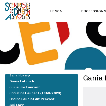
Sarah
Kaminsky
Dina
Khan
LE SCA
PROFESSION 
Balthus
Kiss
Flore
Kosinetz
Maxime
Kreber
Mélina
Krempp
Dorothée
Lachaud
Nadine
Lamari
France
Lancien
Laurent
Larivière
Chloé
Larouchi
Philippe
Lasry
Sarah
Lasry
Gania 
Gania
Latroch
Guillaume
Laurant
Christine
Laurent (1948-2023)
Ondine
Lauriot dit Prévost
Joé
Lavy