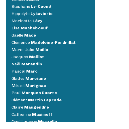
Stéphane
Ly-Cuong
Hippolyte
Lykavieris
Marinette
Lévy
Lise
Macheboeuf
Gaëlle
Macé
Clémence
Madeleine-Perdrillat
Marie-Julie
Maille
Jacques
Maillot
Naël
Marandin
Pascal
Marc
Gladys
Marciano
Mikael
Marignac
Paul
Marques Duarte
Clément
Martin Laprade
Claire
Maugendre
Catherine
Maximoff
Cyril Laurain
Mazzella
Lauriane
Mege