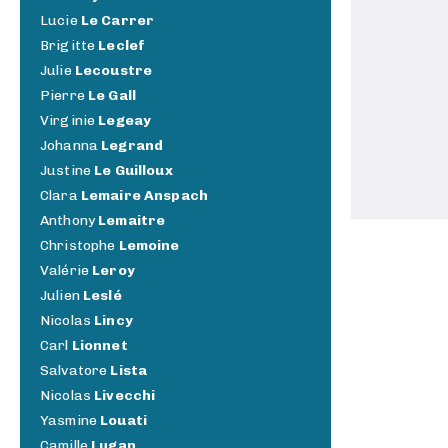
Lucie
Le Carrer
Brigitte
Leclef
Julie
Lecoustre
Pierre
Le Gall
Virginie
Legeay
Johanna
Legrand
Justine
Le Guilloux
Clara
Lemaire Anspach
Anthony
Lemaitre
Christophe
Lemoine
Valérie
Leroy
Julien
Leslé
Nicolas
Lincy
Carl
Lionnet
Salvatore
Lista
Nicolas
Livecchi
Yasmine
Louati
Camille
Lugan