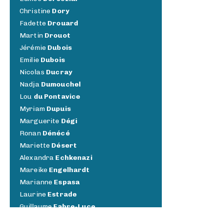
Christine
Dory
Fadette
Drouard
Martin
Drouot
Jérémie
Dubois
Emilie
Dubois
Nicolas
Ducray
Nadja
Dumouchel
Lou
du Pontavice
Myriam
Dupuis
Marguerite
Dégi
Ronan
Dénécé
Mariette
Désert
Alexandra
Echkenazi
Mareike
Engelhardt
Marianne
Espasa
Laurine
Estrade
Guillaume
Fabre-Luce
Jennifer
Fanjeaux