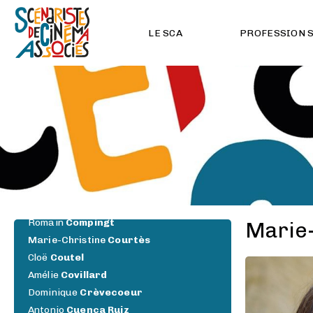
Idit
Cebula
Margot
Chalandon
LE SCA
PROFESSION 
Xiaoxing
Cheng
Chloé
Chevalier
Raphaël
Chevènement
Dominique
Choisy
François
Choquet
Pierre
Chosson
Anna
Ciennik
Marion
Clauzel
Béatrice
Colombier
Jonathan
Comnène
Romain
Compingt
Marie-
Marie-Christine
Courtès
Cloë
Coutel
Amélie
Covillard
Dominique
Crèvecoeur
Antonio
Cuenca Ruiz