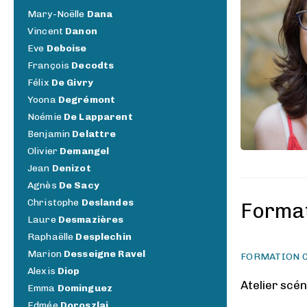
Mary-Noëlle
Dana
Vincent
Danon
Eve
Deboise
François
Decodts
Félix
De Givry
Yoona
Degrémont
Noémie
De Lapparent
Benjamin
Delattre
Olivier
Demangel
Jean
Denizot
Agnès
De Sacy
Christophe
Deslandes
Forma
Laure
Desmazières
Raphaëlle
Desplechin
Marion
Desseigne Ravel
FORMATION 
Alexis
Diop
Atelier scén
Emma
Dominguez
Edmée
Doroszlai