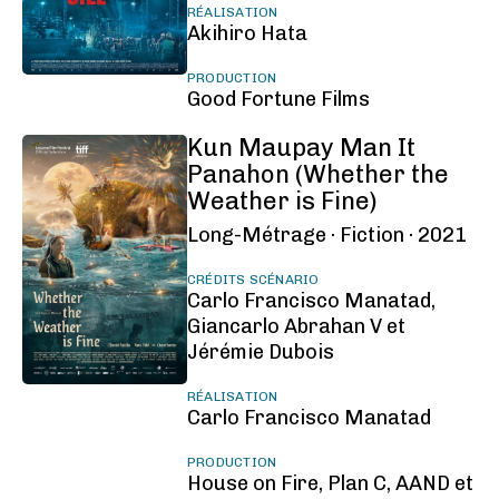
RÉALISATION
Akihiro Hata
PRODUCTION
Good Fortune Films
Kun Maupay Man It
Panahon (Whether the
Weather is Fine)
Long-Métrage ·
Fiction ·
2021
CRÉDITS SCÉNARIO
Carlo Francisco Manatad,
Giancarlo Abrahan V et
Jérémie Dubois
RÉALISATION
Carlo Francisco Manatad
PRODUCTION
House on Fire, Plan C, AAND et