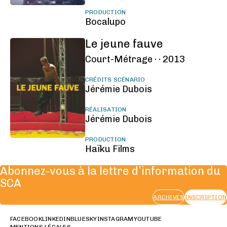
PRODUCTION
Bocalupo
Le jeune fauve
Court-Métrage ·
·
2013
CRÉDITS SCÉNARIO
Jérémie Dubois
RÉALISATION
Jérémie Dubois
PRODUCTION
Haïku Films
Abonnez-vous à la lettre d’information du
SCA
ARCHIVES
INSCRIPTION
FACEBOOK
LINKEDIN
BLUESKY
INSTAGRAM
YOUTUBE