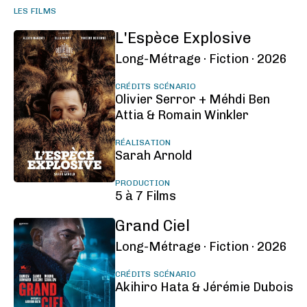
LES FILMS
L'Espèce Explosive
Long-Métrage ·
Fiction ·
2026
CRÉDITS SCÉNARIO
Olivier Serror + Méhdi Ben
Attia & Romain Winkler
RÉALISATION
Sarah Arnold
PRODUCTION
5 à 7 Films
Grand Ciel
Long-Métrage ·
Fiction ·
2026
CRÉDITS SCÉNARIO
Akihiro Hata & Jérémie Dubois