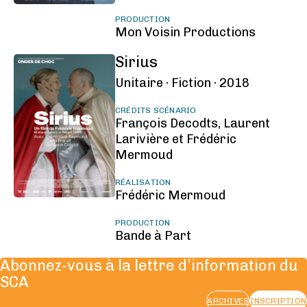
PRODUCTION
Mon Voisin Productions
Sirius
Unitaire ·
Fiction ·
2018
CRÉDITS SCÉNARIO
François Decodts, Laurent
Larivière et Frédéric
Mermoud
RÉALISATION
Frédéric Mermoud
PRODUCTION
Bande à Part
Abonnez-vous à la lettre d’information du
SCA
ARCHIVES
INSCRIPTION