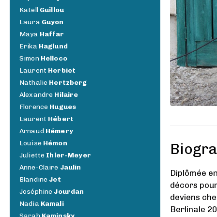
Katell
Guillou
Laura
Guyon
Maya
Haffar
Erika
Haglund
Simon
Helloco
Laurent
Herbiet
Nathalie
Hertzberg
Alexandre
Hilaire
Florence
Hugues
Laurent
Hébert
Arnaud
Hémery
Louise
Hémon
Biogra
Juliette
Ihler-Meyer
Anne-Claire
Jaulin
Diplômée en
Blandine
Jet
décors pour
Joséphine
Jourdan
deviens che
Nadia
Kamali
Berlinale 2
Sarah
Kaminsky