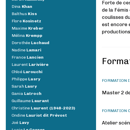
Forte de ce
Dina
Khan
de la Fémis
Balthus
Kiss
coulisses d
Flore
Kosinetz
est encore 
Maxime
Kreber
productions.
Mélina
Krempp
Dorothée
Lachaud
Nadine
Lamari
France
Lancien
Forma
Laurent
Larivière
Chloé
Larouchi
Philippe
Lasry
FORMATION I
Sarah
Lasry
Master 2 d
Gania
Latroch
Guillaume
Laurant
Christine
Laurent (1948-2023)
FORMATION 
Ondine
Lauriot dit Prévost
Atelier scén
Joé
Lavy
Lucie
Le Carrer