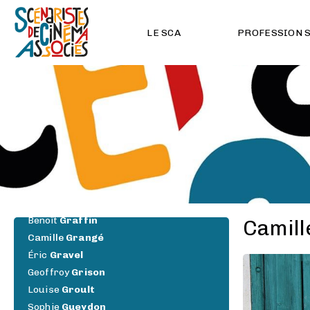
Héloïse
Fressoz
Jean-Luc
Gaget
LE SCA
PROFESSION 
Zoé
Galeron
Marina
Galimberti
Violette
Garcia
Valentine
Geffroy
Cyril
Gelblat
Rémi
Giordano
Élise
Girard
Lucas
Gloppe
Caroline
Glorion
Olivier
Gorce
Benoît
Graffin
Camill
Camille
Grangé
Éric
Gravel
Geoffroy
Grison
Louise
Groult
Sophie
Gueydon