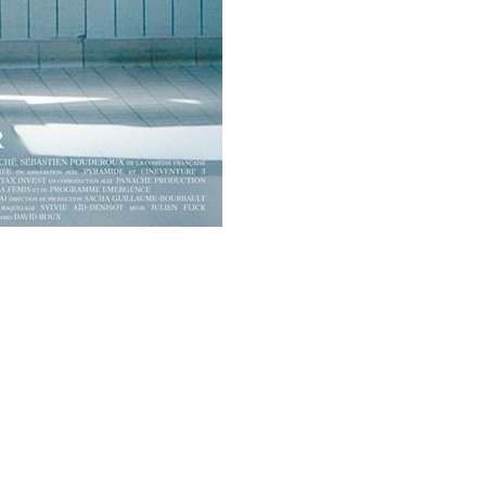
es médecins"
sortira
neAntoinette et Reboot
Marthe Keller et Zita
rno
sur la Piazza Grande.