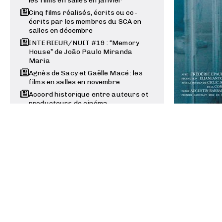
les films en salles en janvier
Cinq films réalisés, écrits ou co-
écrits par les membres du SCA en
salles en décembre
INTERIEUR/NUIT #19 : “Memory
House” de João Paulo Miranda
Maria
Agnès de Sacy et Gaëlle Macé : les
films en salles en novembre
Accord historique entre auteurs et
producteurs de cinéma
Clémence Madeleine-Perdrillat et
Olivier Demangel : les films en salles
en octobre
Coécrit pa
Festivals, Prix et Sorties - Été /
également en
Automne 2025
films, et se
Un prix du scénario sans
Henrot part
scénaristes
Valois du Meilleur Scénario pour
“Promis le ciel” co-écrit par Anna
Ciennik
Julie Peyr, Anne-Louise Trividic,