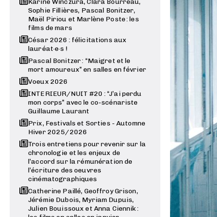
Karine Winczura, Clara Bourreau,
Sophie Fillières, Pascal Bonitzer,
Maël Piriou et Marlène Poste : les
films de mars
César 2026 : félicitations aux
lauréat·e·s !
Pascal Bonitzer : “Maigret et le
mort amoureux” en salles en février
Voeux 2026
INTERIEUR/NUIT #20 : “J’ai perdu
mon corps” avec le co-scénariste
Guillaume Laurant
Prix, Festivals et Sorties - Automne
Hiver 2025/2026
Trois entretiens pour revenir sur la
chronologie et les enjeux de
l’accord sur la rémunération de
l’écriture des oeuvres
cinématographiques
Catherine Paillé, Geoffroy Grison,
Jérémie Dubois, Myriam Dupuis,
Julien Bouissoux et Anna Ciennik :