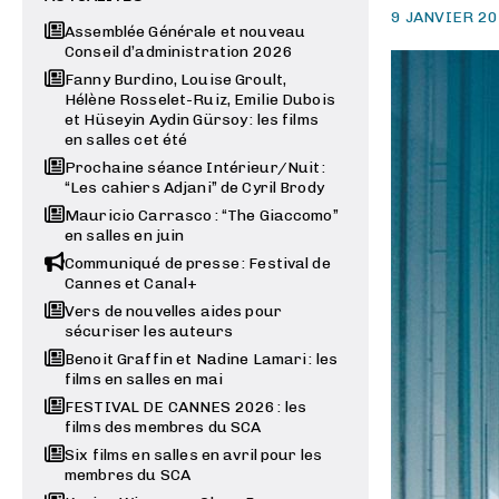
9 JANVIER 2
Assemblée Générale et nouveau
Conseil d’administration 2026
Fanny Burdino, Louise Groult,
Hélène Rosselet-Ruiz, Emilie Dubois
et Hüseyin Aydin Gürsoy : les films
en salles cet été
Prochaine séance Intérieur/Nuit :
“Les cahiers Adjani” de Cyril Brody
Mauricio Carrasco : “The Giaccomo”
en salles en juin
Communiqué de presse : Festival de
Cannes et Canal+
Vers de nouvelles aides pour
sécuriser les auteurs
Benoit Graffin et Nadine Lamari : les
films en salles en mai
FESTIVAL DE CANNES 2026 : les
films des membres du SCA
Six films en salles en avril pour les
membres du SCA