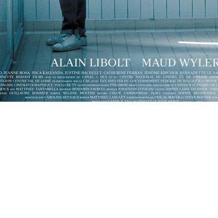
r
Julie Peyr
avec son réalisateur David Roux,
"L'ordre d
 salles le 23 janvier 2019. Le film est produit par Elia
ra distribué par
Pyramide Distribution
. Jérémie Rénier, 
agent l'affiche de ce film présenté au
Festival de Loca