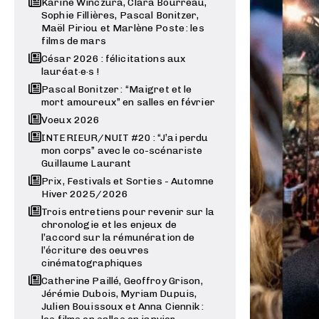
Karine Winczura, Clara Bourreau,
Sophie Fillières, Pascal Bonitzer,
Maël Piriou et Marlène Poste : les
films de mars
César 2026 : félicitations aux
lauréat·e·s !
Pascal Bonitzer : “Maigret et le
mort amoureux” en salles en février
Voeux 2026
INTERIEUR/NUIT #20 : “J’ai perdu
mon corps” avec le co-scénariste
Guillaume Laurant
Prix, Festivals et Sorties - Automne
Hiver 2025/2026
Trois entretiens pour revenir sur la
chronologie et les enjeux de
l’accord sur la rémunération de
l’écriture des oeuvres
cinématographiques
Catherine Paillé, Geoffroy Grison,
Jérémie Dubois, Myriam Dupuis,
Julien Bouissoux et Anna Ciennik :