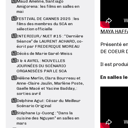
Maud Ameline, Santiago
Amigorena : les films en salles en
mai
FESTIVAL DE CANNES 2025 : les
films des membres du SCA en
sélection officielle
MAYA HAFF
INTERIEUR / NUIT #15 : “Dernière
Séance” de LAURENT ACHARD, co-
Présenté en 
écrit par FREDERIQUE MOREAU
DE COEUR D
Décès de Marie Garel-Weiss
3 & 4 AVRIL : NOUVELLES
Il est produ
JOURNÉES DU SCÉNARIO
ORGANISÉES PAR LE SCA
En salles le
Hélène Merlin, Clara Bourreau et
Anne-Claire Jaulin, Marlène Poste,
Gaelle Macé et Yacine Badday, :
sorties avril
Delphine Agut : César du Meilleur
Scénario Original
Stéphane Ly-Cuong : “Dans la
cuisine des Nguyen” en salles en
mars