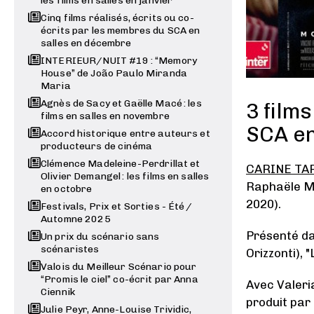
les films en salles en janvier
Cinq films réalisés, écrits ou co-
écrits par les membres du SCA en
salles en décembre
INTERIEUR/NUIT #19 : “Memory
House” de João Paulo Miranda
Maria
Agnès de Sacy et Gaëlle Macé : les
3 film
films en salles en novembre
SCA en
Accord historique entre auteurs et
producteurs de cinéma
Clémence Madeleine-Perdrillat et
CARINE TA
Olivier Demangel : les films en salles
Raphaële Mo
en octobre
2020).
Festivals, Prix et Sorties - Été /
Automne 2025
Présenté da
Un prix du scénario sans
scénaristes
Orizzonti), 
Valois du Meilleur Scénario pour
“Promis le ciel” co-écrit par Anna
Avec Valeri
Ciennik
produit par
Julie Peyr, Anne-Louise Trividic,