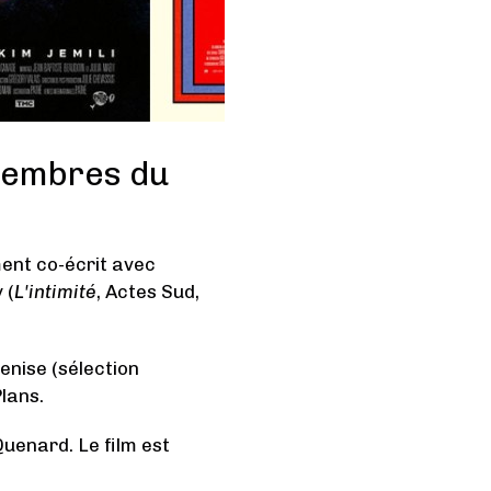
 membres du
ment co-écrit avec
 (
L'intimité
, Actes Sud,
nise (sélection
Plans.
uenard. Le film est