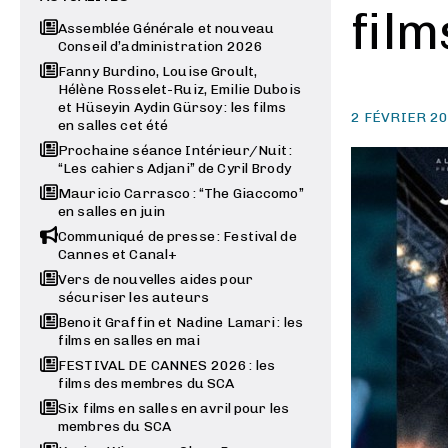
film
Assemblée Générale et nouveau
Conseil d’administration 2026
Fanny Burdino, Louise Groult,
Hélène Rosselet-Ruiz, Emilie Dubois
et Hüseyin Aydin Gürsoy : les films
2 FÉVRIER 2
en salles cet été
Prochaine séance Intérieur/Nuit :
“Les cahiers Adjani” de Cyril Brody
Mauricio Carrasco : “The Giaccomo”
en salles en juin
Communiqué de presse : Festival de
Cannes et Canal+
Vers de nouvelles aides pour
sécuriser les auteurs
Benoit Graffin et Nadine Lamari : les
films en salles en mai
FESTIVAL DE CANNES 2026 : les
films des membres du SCA
Six films en salles en avril pour les
membres du SCA