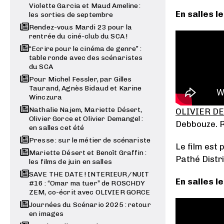
Violette Garcia et Maud Ameline :
En salles le
les sorties de septembre
Rendez-vous Mardi 23 pour la
rentrée du ciné-club du SCA !
“Ecrire pour le cinéma de genre” :
table ronde avec des scénaristes
du SCA
Pour Michel Fessler, par Gilles
Taurand, Agnès Bidaud et Karine
Winczura
Nathalie Najem, Mariette Désert,
OLIVIER D
Olivier Gorce et Olivier Demangel :
Debbouze. R
en salles cet été
Presse : sur le métier de scénariste
Le film est 
Mariette Désert et Benoît Graffin :
Pathé Distri
les films de juin en salles
SAVE THE DATE ! INTERIEUR/NUIT
En salles le
#16 : “Omar ma tuer” de ROSCHDY
ZEM, co-écrit avec OLIVIER GORCE
Journées du Scénario 2025 : retour
en images