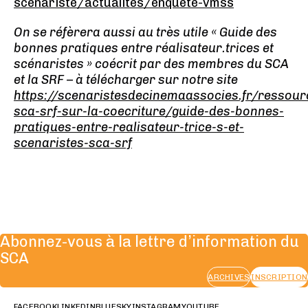
scenariste/actualites/enquete-vmss
On se réfèrera aussi au très utile « Guide des
bonnes pratiques entre réalisateur.trices et
scénaristes » coécrit par des membres du SCA
et la SRF – à télécharger sur notre site
https://scenaristesdecinemaassocies.fr/ressour
sca-srf-sur-la-coecriture/guide-des-bonnes-
pratiques-entre-realisateur-trice-s-et-
scenaristes-sca-srf
Abonnez-vous à la lettre d’information du
SCA
ARCHIVES
INSCRIPTION
FACEBOOK
LINKEDIN
BLUESKY
INSTAGRAM
YOUTUBE