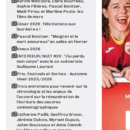
Karine Winczura, Clara Bourreau,
Sophie Fillières, Pascal Bonitzer,
Maël Piriou et Marlène Poste : les
films de mars
César 2026 : félicitations aux
lauréat·e·s !
Pascal Bonitzer : “Maigret et le
mort amoureux” en salles en février
Voeux 2026
INTERIEUR/NUIT #20 : “J’ai perdu
mon corps” avec le co-scénariste
Guillaume Laurant
Prix, Festivals et Sorties - Automne
Hiver 2025/2026
Trois entretiens pour revenir sur la
chronologie et les enjeux de
l’accord sur la rémunération de
l’écriture des oeuvres
cinématographiques
Catherine Paillé, Geoffroy Grison,
Jérémie Dubois, Myriam Dupuis,
Julien Bouissoux et Anna Ciennik :