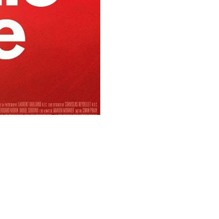
NE BELLE EQUIPE" écrit
est produit par Quad films
Voici sa
bande annonce
.