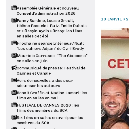
Assemblée Générale et nouveau
Conseil d’administration 2026
10 JANVIER 
Fanny Burdino, Louise Groult,
Hélène Rosselet-Ruiz, Emilie Dubois
et Hüseyin Aydin Gürsoy : les films
en salles cet été
Prochaine séance Intérieur/Nuit :
“Les cahiers Adjani” de Cyril Brody
Mauricio Carrasco : “The Giaccomo”
en salles en juin
Communiqué de presse : Festival de
Cannes et Canal+
Vers de nouvelles aides pour
sécuriser les auteurs
Benoit Graffin et Nadine Lamari : les
films en salles en mai
FESTIVAL DE CANNES 2026 : les
films des membres du SCA
Six films en salles en avril pour les
membres du SCA