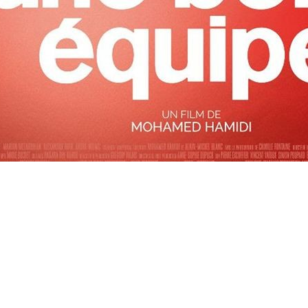
taine
, adhérente du SCA, a collaboré au scénario d'"U
chel Blanc et Mohamed Hamidi, qui l'a réalisé. Le film 
, et sera distribué par
Gaumont
dès le 15 janvier 2020. 