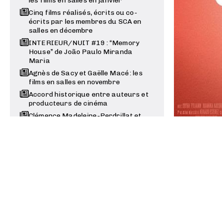
les films en salles en janvier
Cinq films réalisés, écrits ou co-
écrits par les membres du SCA en
salles en décembre
INTERIEUR/NUIT #19 : “Memory
House” de João Paulo Miranda
Maria
Agnès de Sacy et Gaëlle Macé : les
films en salles en novembre
Accord historique entre auteurs et
producteurs de cinéma
Clémence Madeleine-Perdrillat et
Olivier Demangel : les films en salles
en octobre
Festivals, Prix et Sorties - Été /
Automne 2025
Camille Fon
Un prix du scénario sans
par Alain-Mi
scénaristes
et Kissfilms
Valois du Meilleur Scénario pour
“Promis le ciel” co-écrit par Anna
Ciennik
Julie Peyr, Anne-Louise Trividic,