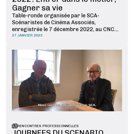
Gagner sa vie
Table-ronde organisée par le SCA-
Scénaristes de Cinéma Associés,
enregistrée le 7 décembre 2022, au CNC
Parlons du commencement, ou plutôt des
27 JANVIER 2023
commencements. Un parcours n’est ni
linéaire, ni évident, il n’y a pas qu’une seule
façon de faire, ni une seule porte d'entrée.
Parfois même, il n’y a pas …
RENCONTRES PROFESSIONNELLES
JOURNEES DU SCENARIO