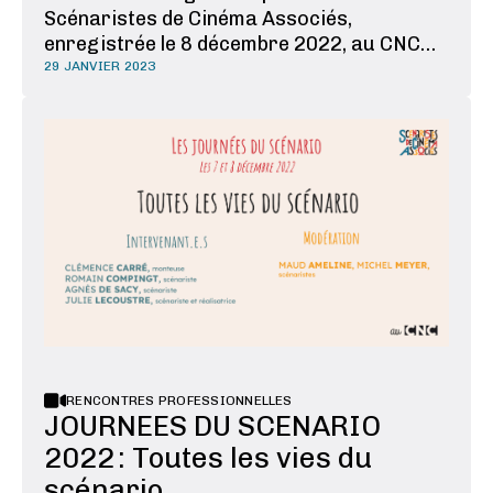
Scénaristes de Cinéma Associés,
enregistrée le 8 décembre 2022, au CNC
Nouveaux modes de consommation,
29 JANVIER 2023
nouveaux modes de diffusion : nous vivons
aujourd’hui un âge d’or de la série, en
termes de volume et de contenu. La place
accordée à la dramaturgie, au …
RENCONTRES PROFESSIONNELLES
JOURNEES DU SCENARIO
2022 : Toutes les vies du
scénario