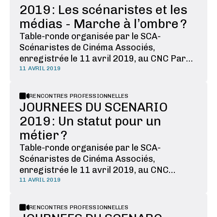
désormais des modifications du …
2019 : Les scénaristes et les
médias - Marche à l’ombre ?
Table-ronde organisée par le SCA-
Scénaristes de Cinéma Associés,
enregistrée le 11 avril 2019, au CNC Par
un phénomène étrange, à la sortie d’un film,
11 AVRIL 2019
l’un de ses auteurs est le plus souvent tenu
dans l’ombre. L’autre, le coscénariste.
RENCONTRES PROFESSIONNELLES
Articles, débats, festivals, la
JOURNEES DU SCENARIO
reconnaissance médiatique et …
2019 : Un statut pour un
métier ?
Table-ronde organisée par le SCA-
Scénaristes de Cinéma Associés,
enregistrée le 11 avril 2019, au CNC
Beaucoup imaginent que les scénaristes
11 AVRIL 2019
sont intermittents. Parmi les scénaristes
eux-mêmes, nombreux sont ceux qui
RENCONTRES PROFESSIONNELLES
ignorent quel est vraiment leur statut :