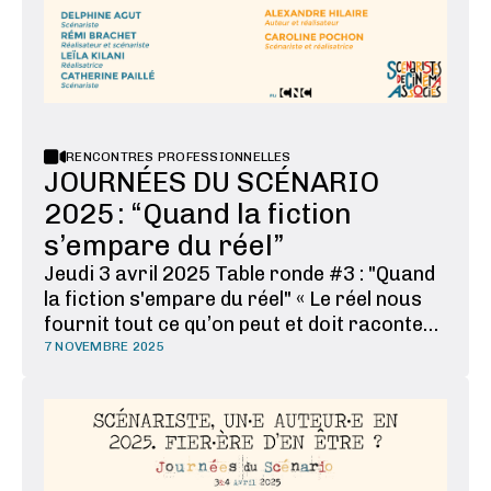
RENCONTRES PROFESSIONNELLES
JOURNÉES DU SCÉNARIO
2025 : “Quand la fiction
s’empare du réel”
Jeudi 3 avril 2025 Table ronde #3 : "Quand
la fiction s'empare du réel" « Le réel nous
fournit tout ce qu’on peut et doit raconter »
déclarait récemment Boris Lojkine, auteur-
7 NOVEMBRE 2025
réalisateur du film L’histoire de
Souleymane . De nombreux films de fiction
s’inspirent du réel : comment les auteur·e·s
…