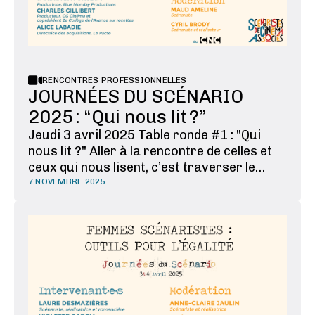
RENCONTRES PROFESSIONNELLES
JOURNÉES DU SCÉNARIO
2025 : “Qui nous lit ?”
Jeudi 3 avril 2025 Table ronde #1 : "Qui
nous lit ?" Aller à la rencontre de celles et
ceux qui nous lisent, c’est traverser le
miroir pour tenter de savoir comment on
7 NOVEMBRE 2025
nous lit. Qu’est-ce qu’on lit quand on lit un
scénario ? Nous souhaitons réunir chaque
maillon de la chaîne : scénariste, cinéaste,
…