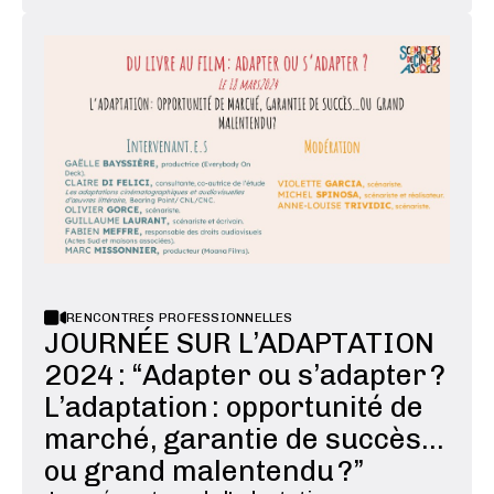
nous rendre heureux·se ? Lors d'une étude
récente, 50 % des répondant·es affirmaient
vivre des périodes d'anxiété chronique
liées à …
RENCONTRES PROFESSIONNELLES
JOURNÉE SUR L’ADAPTATION
2024 : “Adapter ou s’adapter ?
L’adaptation : opportunité de
marché, garantie de succès...
ou grand malentendu ?”