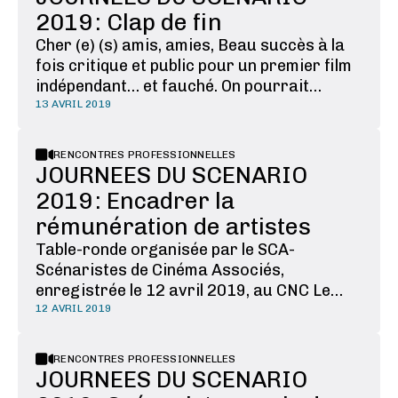
2019 : Clap de fin
Cher (e) (s) amis, amies, Beau succès à la
fois critique et public pour un premier film
indépendant… et fauché. On pourrait
résumer ainsi ces deux journées de tables
13 AVRIL 2019
rondes autour de notre métier, qui se sont
conclues par un débat dense et contrasté
RENCONTRES PROFESSIONNELLES
autour de la question de la rémunération et
JOURNEES DU SCENARIO
de …
2019 : Encadrer la
rémunération de artistes
Table-ronde organisée par le SCA-
Scénaristes de Cinéma Associés,
enregistrée le 12 avril 2019, au CNC Le
scénario est un des piliers essentiels du
12 AVRIL 2019
financement des films, or le prix du
scénario est rarement indexé sur le budget
RENCONTRES PROFESSIONNELLES
du film. Prenons le pari ensemble que
JOURNEES DU SCENARIO
l’encadrement de la rémunération …