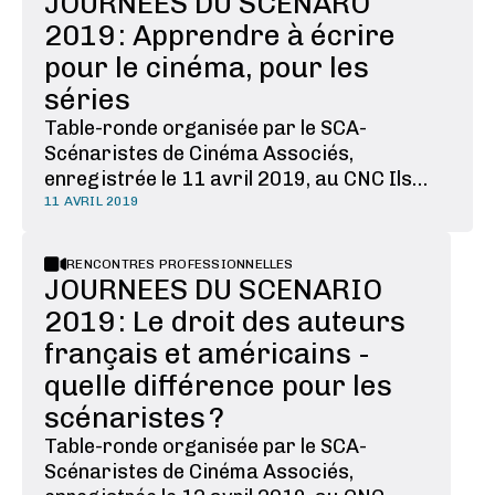
JOURNEES DU SCENARO
régime général, mais sans droit aux …
2019 : Apprendre à écrire
pour le cinéma, pour les
séries
Table-ronde organisée par le SCA-
Scénaristes de Cinéma Associés,
enregistrée le 11 avril 2019, au CNC Ils
arrivent ! Après la génération Y, c’est au
11 AVRIL 2019
tour des hordes de la génération Z de
pousser les portes des universités,
RENCONTRES PROFESSIONNELLES
conservatoires et autres centres de
JOURNEES DU SCENARIO
formation aux écritures scénaristiques ! …
2019 : Le droit des auteurs
français et américains -
quelle différence pour les
scénaristes ?
Table-ronde organisée par le SCA-
Scénaristes de Cinéma Associés,