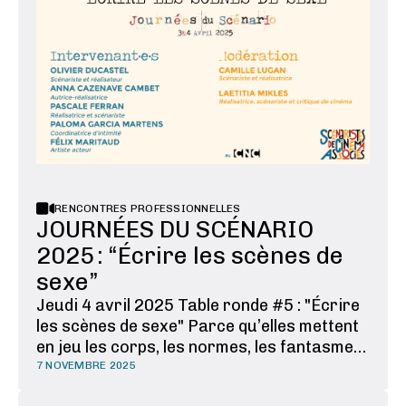
RENCONTRES PROFESSIONNELLES
JOURNÉES DU SCÉNARIO
2025 : “Écrire les scènes de
sexe”
Jeudi 4 avril 2025 Table ronde #5 : "Écrire
les scènes de sexe" Parce qu’elles mettent
en jeu les corps, les normes, les fantasmes,
et que s’y entremêlent intime et politique,
7 NOVEMBRE 2025
les scènes de sexe ne sont jamais tout à