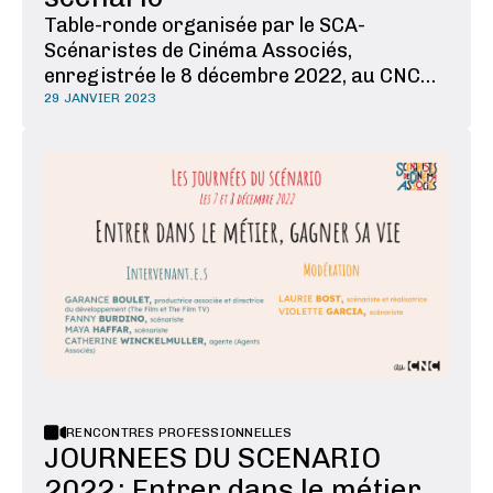
Table-ronde organisée par le SCA-
Scénaristes de Cinéma Associés,
enregistrée le 8 décembre 2022, au CNC
Sur le plateau, pour la ou le cinéaste,
29 JANVIER 2023
l’équipe technique, comme pour les
comédiens, le scénario est une boussole. Et
pourtant ce n’est pas exactement le
scénario que l’on filme. Nous partirons …
RENCONTRES PROFESSIONNELLES
JOURNEES DU SCENARIO
2022 : Entrer dans le métier,