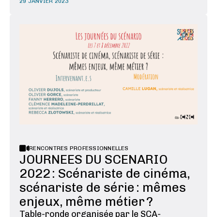
Écrire l’autre, ou plutôt écrire les autres,
29 JANVIER 2023
qui ne sont pas moi. Quel étrange désir et
quelle curiosité nous y poussent ? Écrire à
la place de l’autre, comment et pourquoi ?
Et surtout : …
RENCONTRES PROFESSIONNELLES
JOURNEES DU SCENARIO
2022 : Scénariste de cinéma,
scénariste de série : mêmes
enjeux, même métier ?
Table-ronde organisée par le SCA-