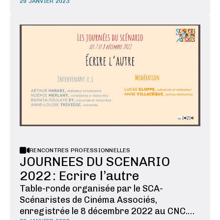
dit le cinéma en crise. On peut alors se
29 JANVIER 2023
poser la question : quel avenir pour le
cinéma ? Un déclin inéluctable ? Ou un
nouveau rebond comme il en a connu par le
passé ? On entend dire ici ou …
RENCONTRES PROFESSIONNELLES
JOURNEES DU SCENARIO
2022 : Ecrire l’autre
Table-ronde organisée par le SCA-
Scénaristes de Cinéma Associés,
enregistrée le 8 décembre 2022 au CNC.