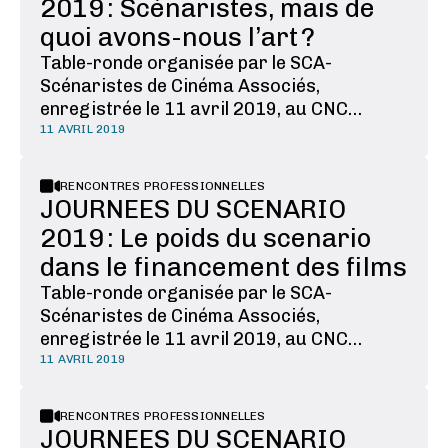
2019 : Scénaristes, mais de
quoi avons-nous l’art ?
Table-ronde organisée par le SCA-
Scénaristes de Cinéma Associés,
enregistrée le 11 avril 2019, au CNC
Existe-il un art du scénariste ? Quel est-il ?
11 AVRIL 2019
Comment s’importe-t-il ou se dissout-il
(pour le pire ou le meilleur ?) dans la
RENCONTRES PROFESSIONNELLES
transition de l’écrit à l’image ? L’inévitable
JOURNEES DU SCENARIO
et nécessaire …
2019 : Le poids du scenario
dans le financement des films
Table-ronde organisée par le SCA-
Scénaristes de Cinéma Associés,
enregistrée le 11 avril 2019, au CNC
Depuis quelques années, les scénaristes du
11 AVRIL 2019
SCA observent une inflation marquée des
réécritures de scénarios. La presque
RENCONTRES PROFESSIONNELLES
totalité des financeurs du cinéma exigent
JOURNEES DU SCENARIO