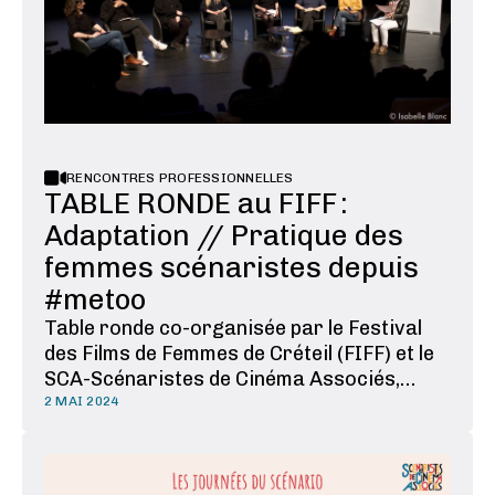
RENCONTRES PROFESSIONNELLES
TABLE RONDE au FIFF :
Adaptation // Pratique des
femmes scénaristes depuis
#metoo
Table ronde co-organisée par le Festival
des Films de Femmes de Créteil (FIFF) et le
SCA-Scénaristes de Cinéma Associés,
enregistrée le 19 mars 2024 au FIFF.
2 MAI 2024
L'ADAPTATION (à 02'55") Intervenante :
Vanessa Springora Modératrice : Jackie
Buet LA PRATIQUE DES FEMMES