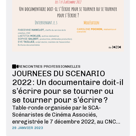
SCENARISTES DEPUIS #METOO (à …
RENCONTRES PROFESSIONNELLES
JOURNEES DU SCENARIO
2022 : Un documentaire doit-il
s’écrire pour se tourner ou
se tourner pour s’écrire ?
Table-ronde organisée par le SCA-
Scénaristes de Cinéma Associés,
enregistrée le 7 décembre 2022, au CNC
Cinéma documentaire, cinéma du réel : et
29 JANVIER 2023
pourtant, il s’écrit ! Quelle est donc la