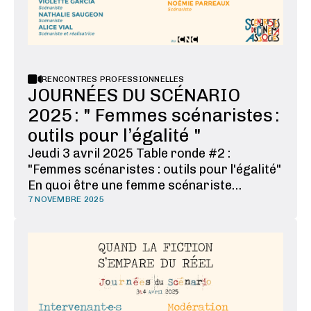
RENCONTRES PROFESSIONNELLES
JOURNÉES DU SCÉNARIO
2025 : " Femmes scénaristes :
outils pour l’égalité "
Jeudi 3 avril 2025 Table ronde #2 :
"Femmes scénaristes : outils pour l'égalité"
En quoi être une femme scénariste
comporte-t-il des spécifités ? Débuts de
7 NOVEMBRE 2025
carrière, inégalités de rémunérations,
invisibilisation, VMSS (violences morales
sexistes et sexuelles), grossesse… Des
femmes scénaristes de …