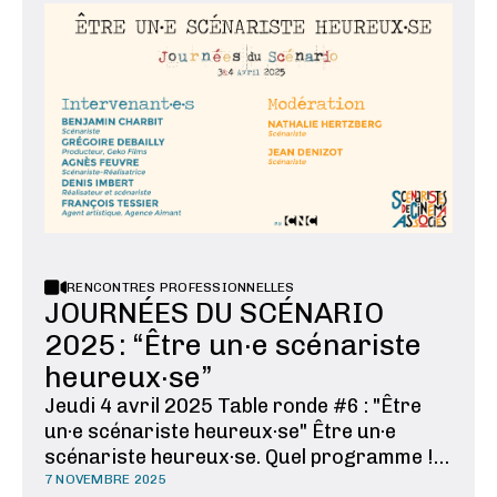
fait des scènes « comme les autres ». Dès le
scénario pointe le risque des …
RENCONTRES PROFESSIONNELLES
JOURNÉES DU SCÉNARIO
2025 : “Être un·e scénariste
heureux·se”
Jeudi 4 avril 2025 Table ronde #6 : "Être
un·e scénariste heureux·se" Être un·e
scénariste heureux·se. Quel programme !
Faire le métier que l'on a choisi suffit-il à
7 NOVEMBRE 2025