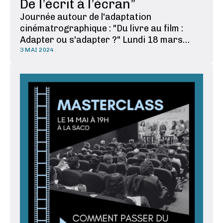
De l’écrit à l’écran”
Journée autour de l'adaptation
cinématrographique : "Du livre au film :
Adapter ou s'adapter ?" Lundi 18 mars
2024 au CNC. Table ronde #1 : "De l'écrit à
3 MAI 2024
l'écran" Quand un scénariste puise sa
matière dans un roman, un récit ou un
roman graphique, que transforme-t-il,
qu'invente-t-il, de quoi est-il …