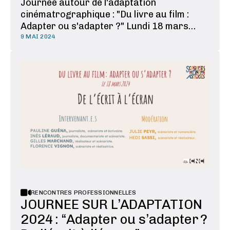
Journée autour de l'adaptation
cinématrographique : "Du livre au film :
Adapter ou s'adapter ?" Lundi 18 mars
2024 au CNC. Table ronde #2 :
9 MAI 2024
"L'adaptation : opportunité de marché,
garantie de succès... ou grand malentendu
?" Scénaristes, producteurs et éditeurs,
échangent et questionnent les …
RENCONTRES PROFESSIONNELLES
JOURNEE SUR L’ADAPTATION
2024 : “Adapter ou s’adapter ?