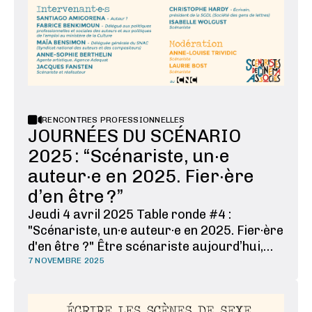
RENCONTRES PROFESSIONNELLES
JOURNÉES DU SCÉNARIO
2025 : “Scénariste, un·e
auteur·e en 2025. Fier·ère
d’en être ?”
Jeudi 4 avril 2025 Table ronde #4 :
"Scénariste, un·e auteur·e en 2025. Fier·ère
d'en être ?" Être scénariste aujourd’hui,
est-ce une vie possible ou une mauvaise
7 NOVEMBRE 2025
idée ? Les scénaristes ont tendance à se
voir comme les mal-aimé·es de l’industrie
cinématographique, à part, livré·es à …