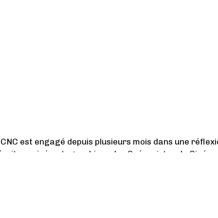
e CNC est engagé depuis plusieurs mois dans une réflex
'écriture cinématographique, les Scénaristes de Ciném
tion de Dominique Boutonnat à la présidence de l'instit
sident saura donner une impulsion forte, afin de trans
eptibles de revaloriser réellement, tant la place de l'
es auteurs.