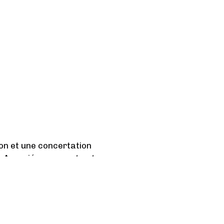
ion et une concertation
a Associés prennent acte
ution, et espèrent que le
former ce travail en
écriture au cinéma, que la