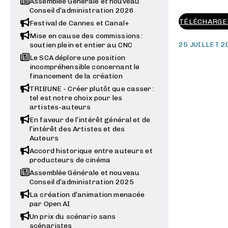
Assemblée Générale et nouveau
Conseil d’administration 2026
TÉLÉCHARGER
Festival de Cannes et Canal+
Mise en cause des commissions :
25 JUILLET 2
soutien plein et entier au CNC
Le SCA déplore une position
incompréhensible concernant le
financement de la création
TRIBUNE - Créer plutôt que casser :
tel est notre choix pour les
artistes-auteurs
En faveur de l’intérêt général et de
l’intérêt des Artistes et des
Auteurs
Accord historique entre auteurs et
producteurs de cinéma
Assemblée Générale et nouveau
Conseil d’administration 2025
La création d’animation menacée
par Open AI
Un prix du scénario sans
scénaristes