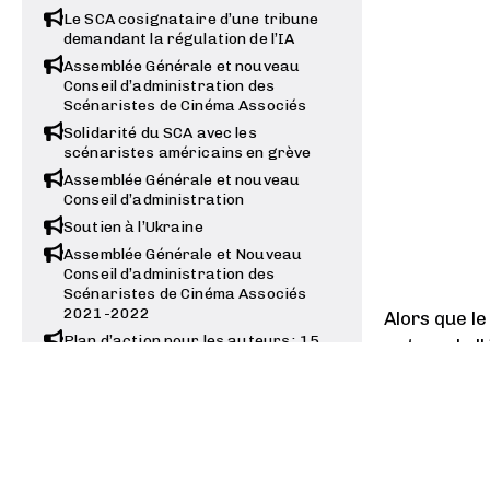
Le SCA cosignataire d’une tribune
demandant la régulation de l’IA
Assemblée Générale et nouveau
Conseil d’administration des
Scénaristes de Cinéma Associés
Solidarité du SCA avec les
scénaristes américains en grève
Assemblée Générale et nouveau
Conseil d’administration
Soutien à l’Ukraine
Assemblée Générale et Nouveau
Conseil d’administration des
Scénaristes de Cinéma Associés
2021-2022
Alors que l
Plan d’action pour les auteurs : 15
autour de l
mesures concrètes… dont on
de la nomina
attend la concrétisation
nouveau Pré
Le SCA soutient le Manifeste des
mesures susc
20, de l’ACID et du GNCR
situation d
Appel des Organisations d’auteurs
pour le prolongement des aides