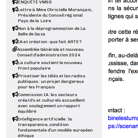
ENQUÊTE VMSS
Lettre à Mme Christelle Morançais,
Présidente du Conseil régional
Pays de la Loire
Non à la déprogrammation de La
Belle de Gaza
IA et création : que fait ARTE ?
Assemblée Générale et nouveau
Conseil d’administration 2024
La culture soutient le nouveau
Front populaire
Privatiser les télés et les radios
publiques : un projet dangereux
pour les Français
Commission IA : les secteurs
créatifs et culturels accueillent
avec soulagement un rapport
équilibré
Intelligence artificielle : la
transparence, condition
fondamentale d’un modèle européen
éthique