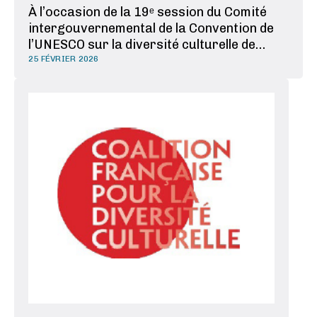
À l’occasion de la 19ᵉ session du Comité
intergouvernemental de la Convention de
l’UNESCO sur la diversité culturelle de
2005, les États membres ont exprimé un
25 FÉVRIER 2026
soutien quasi unanime à l’élaboration d’un
protocole additionnel destiné à renforcer
l’application de la Convention dans
l’environnement …