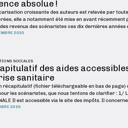
ence absolue !
arisation croissante des auteurs est relevée par toutes
rées, elle a notamment été mise en avant récemment p
 des revenus des scénaristes ces dix dernières années e
EMBRE 2020
smes de gestion …
TIONS SOCIALES
apitulatif des aides accessible
rise sanitaire
n récapitulatif (fichier téléchargeable en bas de page) d
pour les scénaristes, que nous tentons de clarifier : 
LE Il est accessible via le site des impôts. Il concerne 
OBRE 2020
ent …