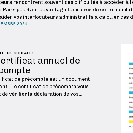
teurs rencontrent souvent des difficultés à accéder à
e Paris pourtant davantage familières de cette populati
aider vos interlocuteurs administratifs à calculer ces d
TEMBRE 2024
TIONS SOCIALES
ertificat annuel de
compte
tificat de précompte est un document
ant : Le certificat de précompte vous
de vérifier la déclaration de vos
eurs (nul n’est à l’abri d’une erreur) puis
fier que votre déclaration Urssaf est
tement pré-remplie. Il vous sert également
ificatif auprès des …