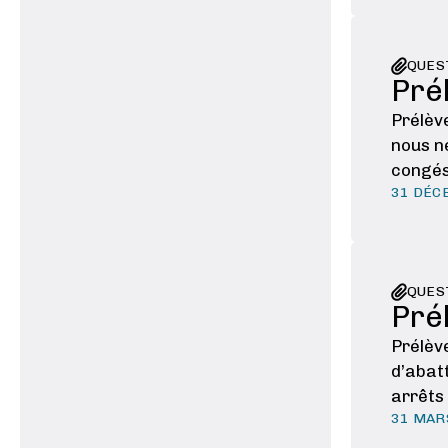
QUES
Pré
Prélèv
nous n
congés
31 DÉC
d’inde
QUES
Pré
Prélèv
d’abat
arrêts
31 MAR
45€01 