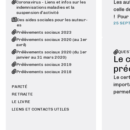
Les au
Coronavirus - Liens et infos sur les
indemnisations maladies et la
celle d
suspension d’activité
! Pour 
Des aides sociales pour les auteur-
25 SEP
es
Prélèvements sociaux 2023
Prélèvements sociaux 2020 (au 1er
avril)
QUES
Prélèvements sociaux 2020 (du 1er
Le c
janvier au 31 mars 2020)
Prélèvements sociaux 2019
pré
Prélèvements sociaux 2018
Le cer
import
PARITÉ
permet 
RETRAITE
product
LE LIVRE
de véri
LIENS ET CONTACTS UTILES
correc
de just