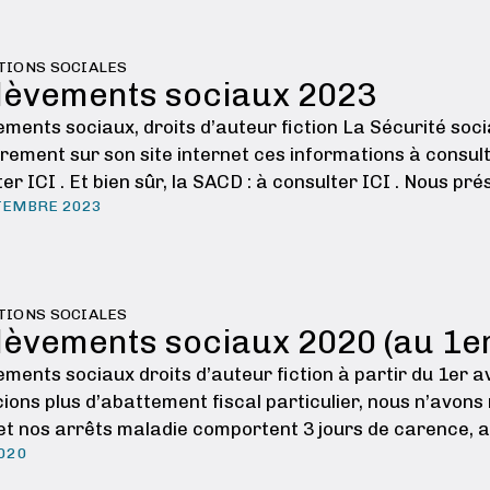
TIONS SOCIALES
lèvements sociaux 2023
ments sociaux, droits d’auteur fiction La Sécurité soci
rement sur son site internet ces informations à consulter
er ICI . Et bien sûr, la SACD : à consulter ICI . Nous pr
TEMBRE 2023
te des …
TIONS SOCIALES
lèvements sociaux 2020 (au 1er
ments sociaux droits d’auteur fiction à partir du 1er a
cions plus d’abattement fiscal particulier, nous n’avon
et nos arrêts maladie comportent 3 jours de carence,
2020
mnisation de …