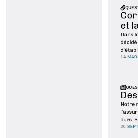
QUES
Cor
et l
Dans le
décidé
d'étab
14 MAR
des pa
QUES
Des
Notre 
l’assu
durs. S
20 SEP
honteux