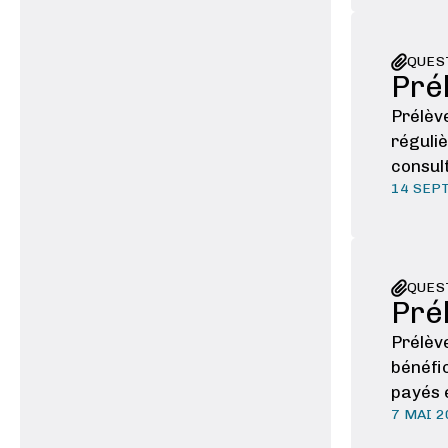
QUES
Pré
Prélève
réguliè
consult
14 SEP
complè
QUES
Pré
Prélève
bénéfi
payés 
7 MAI 
d’inde