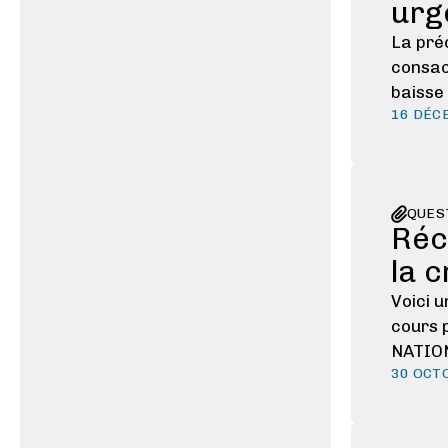
urg
La préc
consac
baisse
16 DÉC
organi
QUES
Réc
la c
Voici u
cours 
NATIONA
30 OCT
déclar