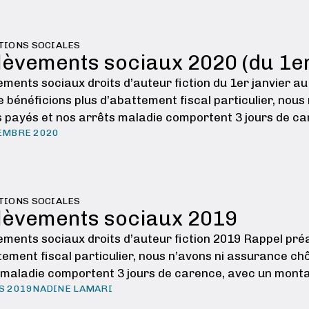
TIONS SOCIALES
lèvements sociaux 2020 (du 1er
ements sociaux droits d’auteur fiction du 1er janvier a
e bénéficions plus d’abattement fiscal particulier, nou
 payés et nos arrêts maladie comportent 3 jours de c
EMBRE 2020
mnisation de …
TIONS SOCIALES
lèvements sociaux 2019
ements sociaux droits d’auteur fiction 2019 Rappel préa
tement fiscal particulier, nous n’avons ni assurance c
 maladie comportent 3 jours de carence, avec un mont
S 2019
NADINE LAMARI
par jour. …